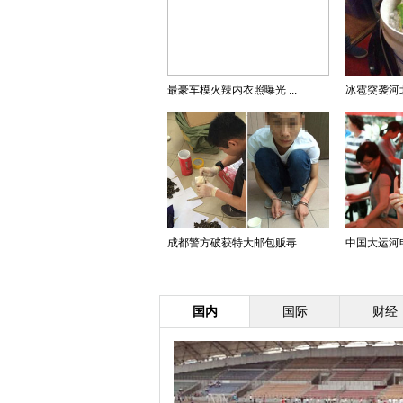
最豪车模火辣内衣照曝光 ...
冰雹突袭河北
成都警方破获特大邮包贩毒...
中国大运河申
国内
国际
财经