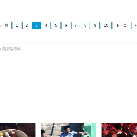
上一页
1
2
3
4
5
6
7
8
9
10
下一页
>
会
隋唐洛阳城