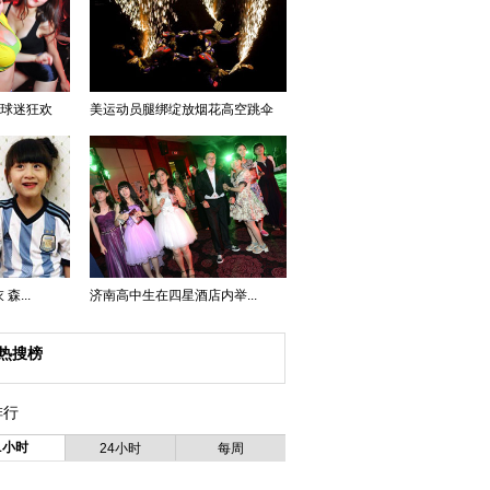
与球迷狂欢
美运动员腿绑绽放烟花高空跳伞
...
济南高中生在四星酒店内举...
热搜榜
排行
1小时
24小时
每周