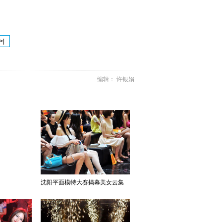
>|
编辑： 许银娟
沈阳平面模特大赛揭幕美女云集