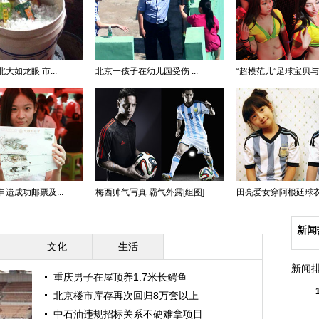
大如龙眼 市...
北京一孩子在幼儿园受伤 ...
“超模范儿”足球宝贝
遗成功邮票及...
梅西帅气写真 霸气外露[组图]
田亮爱女穿阿根廷球衣 森
新闻
文化
生活
新闻
重庆男子在屋顶养1.7米长鳄鱼
北京楼市库存再次回归8万套以上
中石油违规招标关系不硬难拿项目