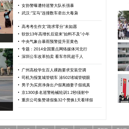
女协警曝遭特巡警大队长强暴
武汉:"宝马"连撞数车牵出大毒枭
高考考生作文“跪求零分”未如愿
软饮13年高增长后迎来"始料不及"小年
中央气象台暴雨预警提升至黄色
专题：2014全国重点网络媒体河北行
深圳公车改革拍卖 看车市民超千人
广州高校学生百人裸跑要求安装空调
司机为报复城管锁车 涂502堵城管锁眼
男子为买房净身出户假离婚妻子假戏真
京1300多名巡警枪械轮训1.2秒须射中
重庆公司集赞请假集32个赞换1天看球假