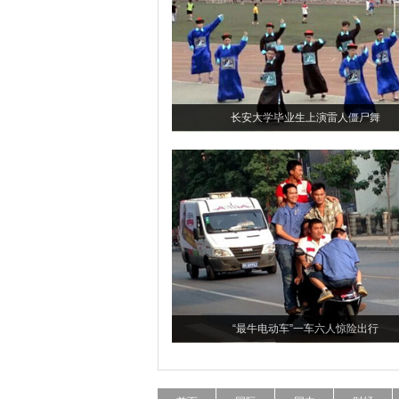
长安大学毕业生上演雷人僵尸舞
“最牛电动车”一车六人惊险出行