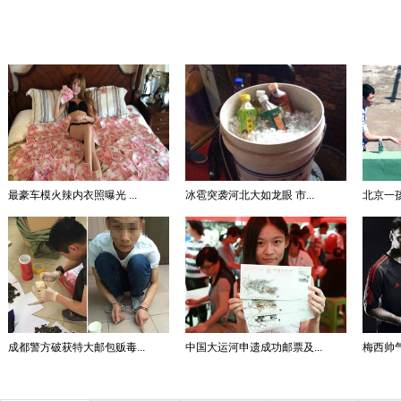
最豪车模火辣内衣照曝光 ...
冰雹突袭河北大如龙眼 市...
北京一孩
成都警方破获特大邮包贩毒...
中国大运河申遗成功邮票及...
梅西帅气