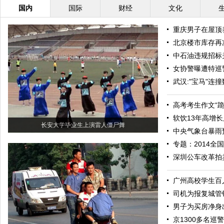
国内
国际
财经
文化
重庆男子在屋顶养
北京楼市库存再
中石油违规招标
女协警曝遭特巡
武汉:"宝马"连
高考考生作文“
软饮13年高增长
长安大学毕业生上演雷人僵尸舞
中央气象台暴雨
专题：2014全
深圳公车改革拍
广州高校学生百
司机为报复城管锁
男子为买房净身
京1300多名巡