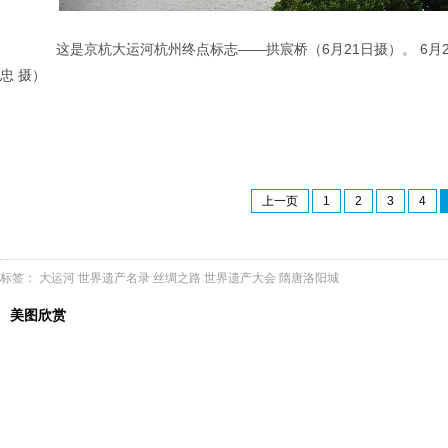
这是京杭大运河杭州终点标志——拱宸桥（6月21日摄）。 6月2
忠 摄）
上一页
1
2
3
4
标签：
大运河
世界遗产名录
丝绸之路
世界遗产大会
隋唐洛阳城
美图欣赏