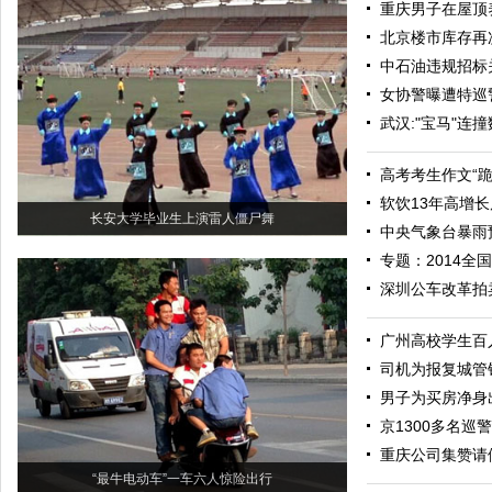
重庆男子在屋顶养
北京楼市库存再
中石油违规招标
女协警曝遭特巡
武汉:"宝马"连
高考考生作文“
软饮13年高增长
长安大学毕业生上演雷人僵尸舞
中央气象台暴雨
专题：2014全
深圳公车改革拍
广州高校学生百
司机为报复城管锁
男子为买房净身
京1300多名巡
重庆公司集赞请
“最牛电动车”一车六人惊险出行