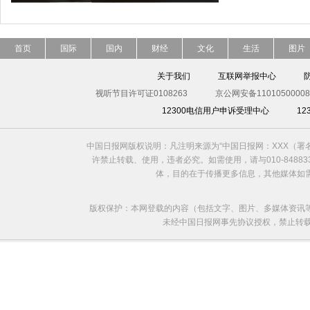
首页
国际
国内
财经
文化
生活
图片
关于我们
互联网举报中心
视听节目许可证0108263
京公网安备11010500008
12300电信用户申诉受理中心
1
中国日报网版权说明：凡注明来源为“中国日报网：XXX（
许禁止转载、使用，违者必究。如需使用，请与010-8488
体，目的在于传播更多信息，其他媒体如
版权保护：本网登载的内容（包括文字、图片、多媒体资讯
未经中国日报网事先协议授权，禁止转载使用。给