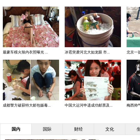
最豪车模火辣内衣照曝光 ...
冰雹突袭河北大如龙眼 市...
北京一孩
成都警方破获特大邮包贩毒...
中国大运河申遗成功邮票及...
梅西帅气
国内
国际
财经
文化