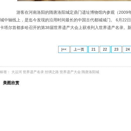
游客在河南洛阳的隋唐洛阳城定鼎门遗址博物馆内参观（2009年
城中轴线上，是迄今发现的沿用时间最长的中国古代都城城门。 6月22
卡塔尔首都多哈召开的第38届世界遗产大会上获准列入世界遗产名录。
|<<
上一页
21
22
23
24
标签：
大运河
世界遗产名录
丝绸之路
世界遗产大会
隋唐洛阳城
美图欣赏