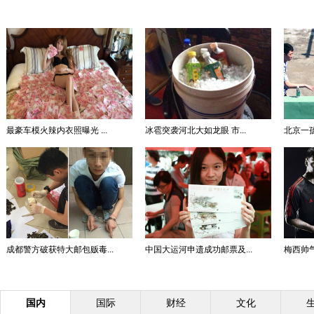
最豪车模火辣内衣照曝光 ...
冰雹突袭河北大如龙眼 市...
北京一孩
成都警方破获特大邮包贩毒...
中国大运河申遗成功邮票及...
梅西帅气
国内
国际
财经
文化