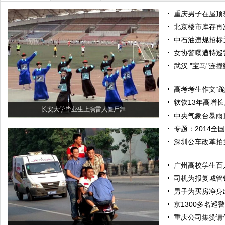
重庆男子在屋顶养
北京楼市库存再
中石油违规招标
女协警曝遭特巡
武汉:"宝马"连
高考考生作文“
软饮13年高增长
长安大学毕业生上演雷人僵尸舞
中央气象台暴雨
专题：2014全
深圳公车改革拍
广州高校学生百
司机为报复城管锁
男子为买房净身
京1300多名巡
重庆公司集赞请