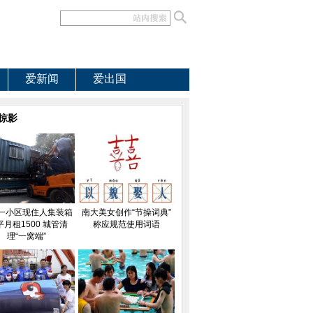
爱新闻
爱出国
掠影
一小区现住人集装箱
南大美女创作“节操词典”
平月租1500 城管清
称应规范使用词语
理“一窝端”