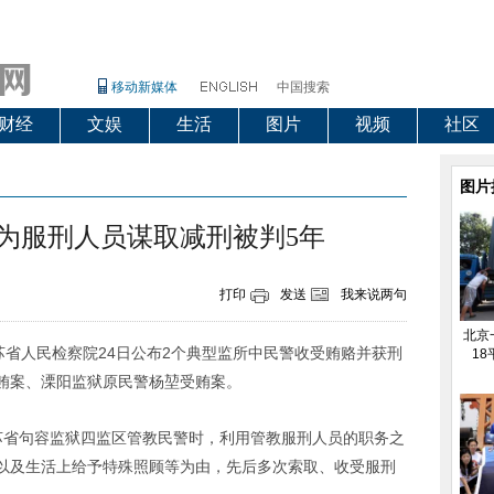
移动新媒体
中国搜索
财经
文娱
生活
图片
视频
社区
图片
为服刑人员谋取减刑被判5年
打印
发送
我来说两句
北京
江苏省人民检察院24日公布2个典型监所中民警收受贿赂并获刑
18
贿案、溧阳监狱原民警杨堃受贿案。
任江苏省句容监狱四监区管教民警时，利用管教服刑人员的职务之
以及生活上给予特殊照顾等为由，先后多次索取、收受服刑