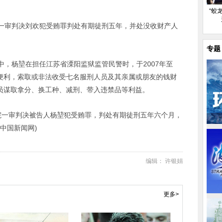
“蛟
法院一审判决刘欢犯受贿罪判处有期徒刑五年，并处没收财产人
专题
，杨堃在担任江苏省溧阳监狱监管民警时，于2007年至
务便利，索取或非法收受七名服刑人员及其亲属或朋友的钱财
人员谋取拿分、换工种、减刑、带入违禁品等利益。
民法院一审判决被告人杨堃犯受贿罪，判处有期徒刑五年六个月，
中国新闻网)
编辑： 许银娟
更多>