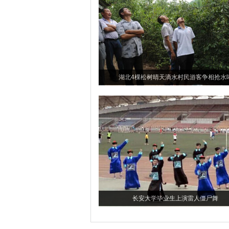
湖北4棵松树晴天滴水村民游客争相抢水
长安大学毕业生上演雷人僵尸舞