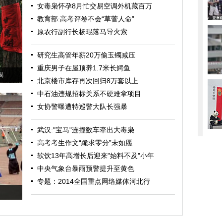
女毒枭怀孕8月忙交易空调外机藏百万
教育部:高考评卷不会“草菅人命”
原农行副行长杨琨落马导火索
研究生高管年薪20万偷玉镯减压
重庆男子在屋顶养1.7米长鳄鱼
喝
北京楼市库存再次回归8万套以上
中石油违规招标关系不硬难拿项目
女协警曝遭特巡警大队长强暴
武汉:"宝马"连撞数车牵出大毒枭
高考考生作文“跪求零分”未如愿
软饮13年高增长后迎来"始料不及"小年
中央气象台暴雨预警提升至黄色
专题：2014全国重点网络媒体河北行