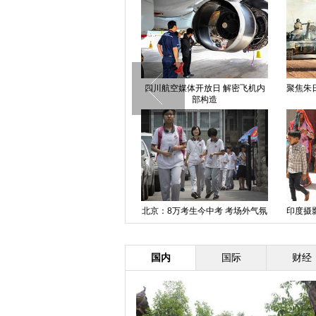
“蛟龙”号载人潜水器卡通形象“龙
四川航空媒体开放日 解密飞机内
聚焦朱
龙”问世
部构造
新疆集中销毁各类毒品1.55吨
北京：8万考生今中考 考场外气氛
印度摄
轻松
国内
国际
财经