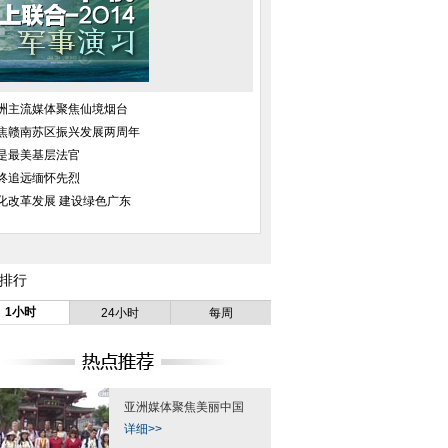
洲主流媒体聚焦仙境烟台
为养狗欠下70万债
女星扮足球宝贝助阵世界杯[组图]
网曝北京怀柔现
焦赣南苏区振兴发展两周年
务
是最美基层法官
终追远缅怀先烈
化改革发展 建设绿色广东
排行
发生大洞穴 内生雨
印尼动物园老虎游泳冲凉 大爪划
靓丽空姐化身足球宝
1小时
24小时
每周
林河道
水像模像样
亚洲媒体聚焦美丽中国
详细>>