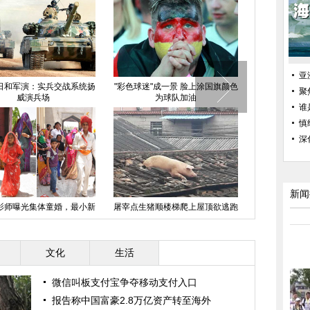
亚
日和军演：实兵交战系统扬
"彩色球迷"成一景 脸上涂国旗颜色
重庆爱狗人士
聚
威演兵场
为球队加油
谁
慎
深
新闻
影师曝光集体童婚，最小新
屠宰点生猪顺楼梯爬上屋顶欲逃跑
探险家在越南
娘仅7岁。
文化
生活
微信叫板支付宝争夺移动支付入口
报告称中国富豪2.8万亿资产转至海外