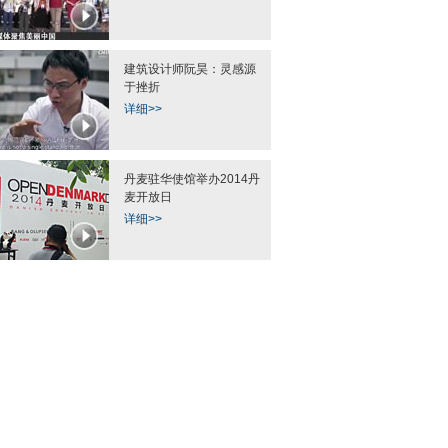
建筑设计师阮昊：灵感源
于挫折
详细>>
丹麦驻华使馆举办2014丹
麦开放日
详细>>