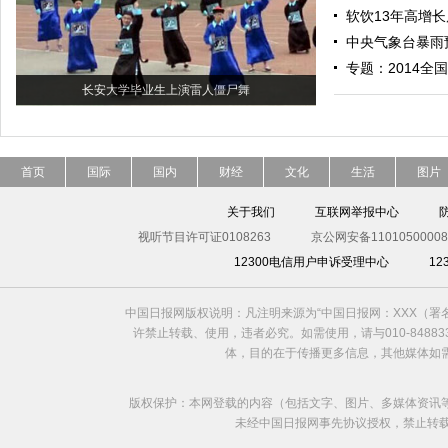
软饮13年高增长
中央气象台暴雨
专题：2014全
长安大学毕业生上演雷人僵尸舞
首页
国际
国内
财经
文化
生活
图片
关于我们
互联网举报中心
视听节目许可证0108263
京公网安备11010500008
12300电信用户申诉受理中心
1
中国日报网版权说明：凡注明来源为“中国日报网：XXX（
许禁止转载、使用，违者必究。如需使用，请与010-8488
体，目的在于传播更多信息，其他媒体如
版权保护：本网登载的内容（包括文字、图片、多媒体资讯
未经中国日报网事先协议授权，禁止转载使用。给