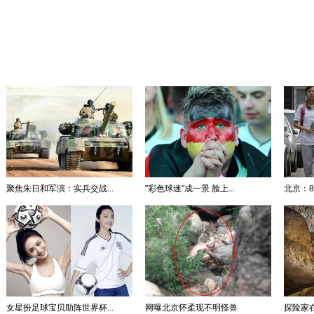
聚焦朱日和军演：实兵交战...
"彩色球迷"成一景 脸上...
北京：8
女星扮足球宝贝助阵世界杯...
网曝北京怀柔现不明怪兽
探险家在