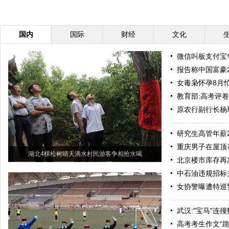
国内
国际
财经
文化
微信叫板支付宝
报告称中国富豪
女毒枭怀孕8月
教育部:高考评卷
原农行副行长杨
研究生高管年薪
重庆男子在屋顶养
湖北4棵松树晴天滴水村民游客争相抢水喝
北京楼市库存再
中石油违规招标
女协警曝遭特巡
武汉:"宝马"连
高考考生作文“