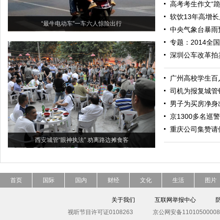
高考考生作文“
软饮13年高增长
“最牛电动车”一车六人惊险出行
中央气象台暴雨
专题：2014全
深圳公车改革拍
广州高校学生百
司机为报复城管锁
男子为买房净身
京1300多名巡
重庆公司集赞请
西安城管“眼神执法” 劝离路边摊食客
首页
国际
国内
财经
文化
生活
图片
关于我们
互联网举报中心
视听节目许可证0108263
京公网安备11010500008