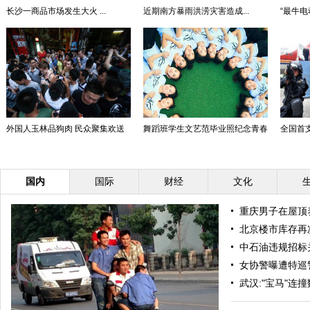
长沙一商品市场发生大火 ...
近期南方暴雨洪涝灾害造成...
“最牛
外国人玉林品狗肉 民众聚集欢送
舞蹈班学生文艺范毕业照纪念青春
全国首支
国内
国际
财经
文化
重庆男子在屋顶养
北京楼市库存再
中石油违规招标
女协警曝遭特巡
武汉:"宝马"连