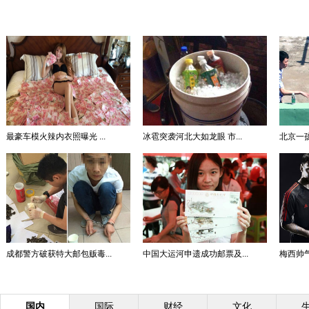
最豪车模火辣内衣照曝光 ...
冰雹突袭河北大如龙眼 市...
北京一孩
成都警方破获特大邮包贩毒...
中国大运河申遗成功邮票及...
梅西帅气
国内
国际
财经
文化