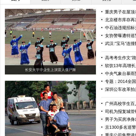
重庆男子在屋顶养
北京楼市库存再
中石油违规招标
女协警曝遭特巡
武汉:"宝马"连
高考考生作文“
软饮13年高增长
长安大学毕业生上演雷人僵尸舞
中央气象台暴雨
专题：2014全
深圳公车改革拍
广州高校学生百
司机为报复城管锁
男子为买房净身
京1300多名巡
重庆公司集赞请