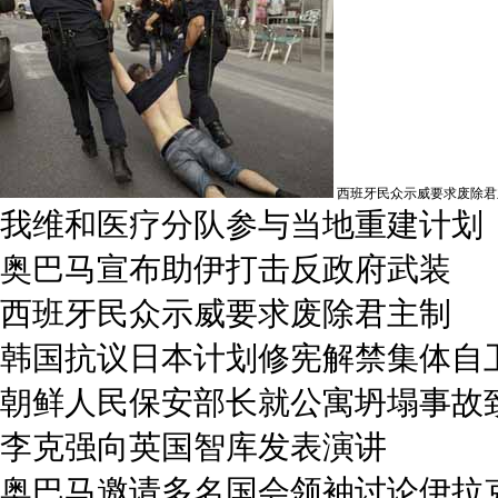
西班牙民众示威要求废除君
我维和医疗分队参与当地重建计划
奥巴马宣布助伊打击反政府武装
西班牙民众示威要求废除君主制
韩国抗议日本计划修宪解禁集体自
朝鲜人民保安部长就公寓坍塌事故
李克强向英国智库发表演讲
奥巴马邀请多名国会领袖讨论伊拉