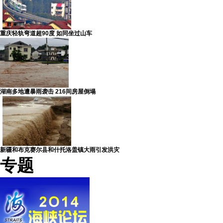
重庆轻轨弯道超90度 如同坐过山车
湖南多地遭暴雨袭击 216间房屋倒塌
新疆和布克赛尔县和什托洛盖镇大雨引发洪灾
专题