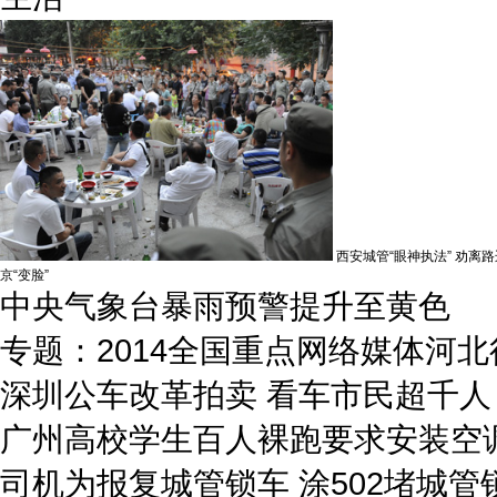
西安城管“眼神执法” 劝离
京“变脸”
中央气象台暴雨预警提升至黄色
专题：2014全国重点网络媒体河北
深圳公车改革拍卖 看车市民超千人
广州高校学生百人裸跑要求安装空
司机为报复城管锁车 涂502堵城管