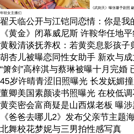
《武则天》曝张馨予剧照 
年轻女主播们
翟天临公开与江铠同恋情：你是我
《黄金》闭幕威尼斯 许鞍华任地平
黄毅清谈抚养权：若黄奕息影孩子
胡杏儿被曝恋同性女助手 新欢与成
“箫剑”高梓淇与蔡琳被曝十月完婚
45岁许晴青涩旧照曝光 长发妩媚
董卿美国素颜读书照曝光 在校低调
黄奕密会富商疑是山西煤老板 曝涉
《爸爸去哪儿2》发布父亲节主题
北舞校花梦妮与三男拍性感写真