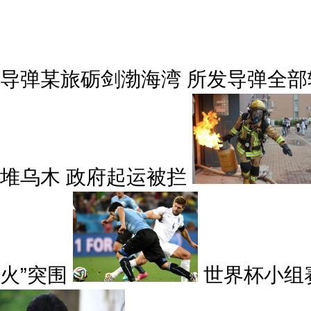
导弹某旅砺剑渤海湾 所发导弹全部
堆乌木 政府起运被拦
火”突围
世界杯小组