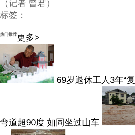
（记者 曾君）
标签：
热门推荐
更多>
69岁退休工人3年“复
弯道超90度 如同坐过山车