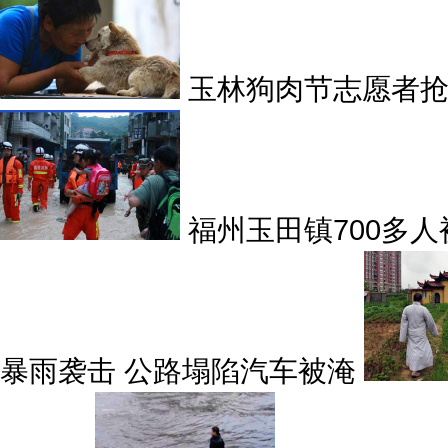
玉林狗肉节志愿者抢
福州玉田镇700多
暴雨袭击 公路塌陷汽车被淹