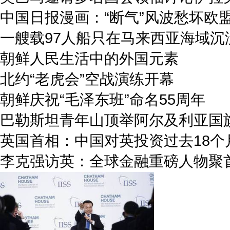
中国日报漫画：“断气”风波愁坏欧
一艘载97人船只在马来西亚海域沉
朝鲜人民生活中的外国元素
北约“老虎会”空战演练开幕
朝鲜庆祝“毛泽东班”命名55周年
巴勒斯坦青年山顶举阿尔及利亚国
英国首相：中国对英投资过去18个
李克强访英：全球金融重磅人物聚