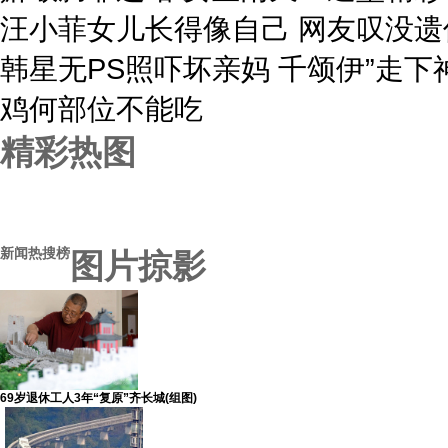
汪小菲女儿长得像自己 网友叹没遗
韩星无PS照吓坏亲妈 千颂伊”走下
鸡何部位不能吃
精彩热图
新闻热搜榜
图片掠影
69岁退休工人3年“复原”齐长城(组图)