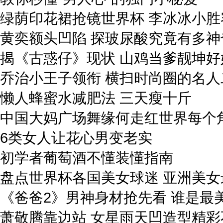
绿荫印花裙抢镜世界杯 李冰冰小胜
黄奕额头凹陷 探玻尿酸究竟有多神
揭《古惑仔》现状 山鸡当爹靓坤好
乔治小王子领衔 横扫时尚圈的名人
懒人蜂蜜水减肥法 三天瘦十斤
中国大妈广场舞缘何走红世界每个
6类女人让花心男变老实
初学者葡萄酒不懂装懂指南
盘点世界杯各国美女球迷 亚洲美女
《爸爸2》男神身材抢先看 谁是最
萧敬腾靠边站 女星雨天凹造型精彩