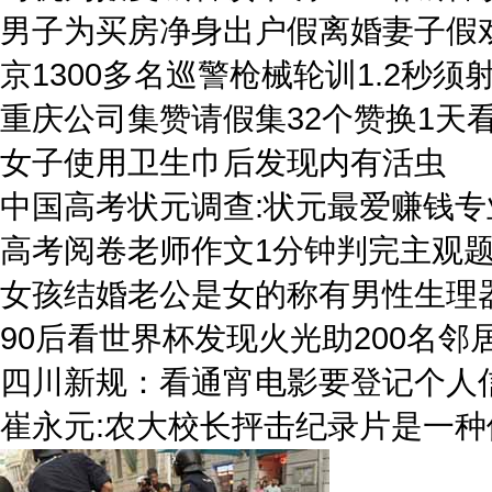
男子为买房净身出户假离婚妻子假
京1300多名巡警枪械轮训1.2秒须
重庆公司集赞请假集32个赞换1天
女子使用卫生巾后发现内有活虫
中国高考状元调查:状元最爱赚钱专
高考阅卷老师作文1分钟判完主观题
女孩结婚老公是女的称有男性生理
90后看世界杯发现火光助200名邻
四川新规：看通宵电影要登记个人
崔永元:农大校长抨击纪录片是一种