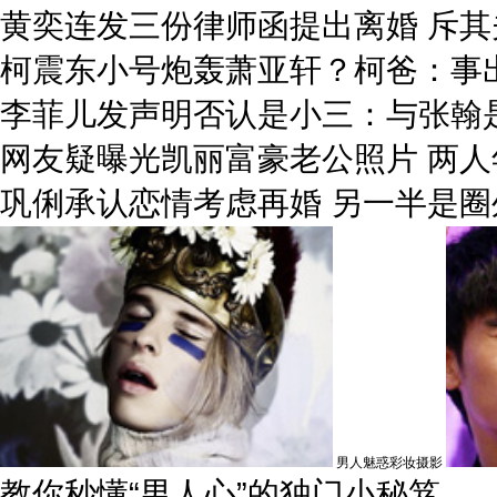
黄奕连发三份律师函提出离婚 斥
柯震东小号炮轰萧亚轩？柯爸：事
李菲儿发声明否认是小三：与张翰
网友疑曝光凯丽富豪老公照片 两人
巩俐承认恋情考虑再婚 另一半是圈
男人魅惑彩妆摄影
教你秒懂“男人心”的独门小秘笈