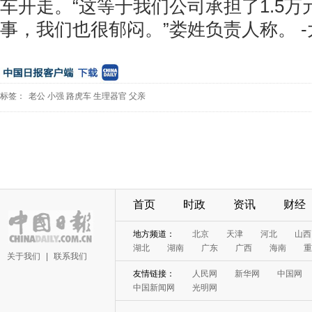
车开走。“这等于我们公司承担了1.5
事，我们也很郁闷。”娄姓负责人称。 
标签：
老公
小强
路虎车
生理器官
父亲
首页
时政
资讯
财经
地方频道：
北京
天津
河北
山西
湖北
湖南
广东
广西
海南
重
关于我们
|
联系我们
友情链接：
人民网
新华网
中国网
中国新闻网
光明网