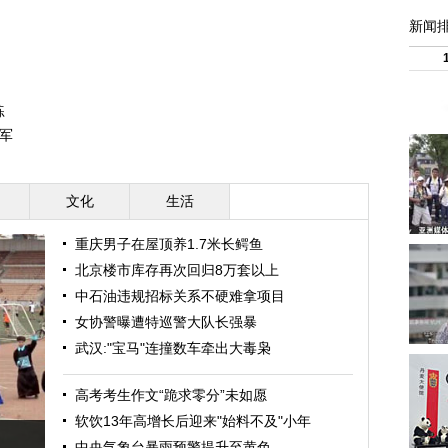
新闻
练
军
文化
生活
重庆男子在屋顶养1.7米长鳄鱼
北京楼市库存再次回归8万套以上
中石油违规招标关系不硬难拿项目
女协警曝遭特巡警大队长强暴
武汉:"宝马"连撞数车牵出大毒枭
高考考生作文“跪求零分”未如愿
软饮13年高增长后迎来"始料不及"小年
中央气象台暴雨预警提升至黄色