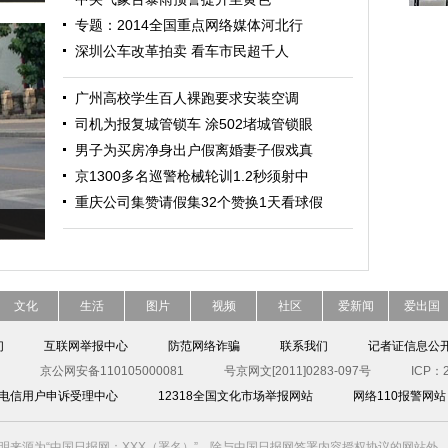
专题：2014全国重点网络媒体河北行
深圳公车改革拍卖 看车市民超千人
广州高校学生百人裸跑要求安装空调
司机为报复城管锁车 涂502堵城管锁眼
男子为买房净身出户假离婚妻子假戏真
京1300多名巡警枪械轮训1.2秒须射中
重庆公司集赞请假集32个赞换1天看球假
文化
生活
图片
视频
社区
爱新闻
爱出国
们
互联网举报中心
防范网络诈骗
联系我们
记者证信息公
京公网安备110105000081
号京网文[2011]0283-097号
ICP：2
00电信用户申诉受理中心
12318全国文化市场举报网站
网络110报警网站
明来源为“中国日报网：XXX（署名）”，除与中国日报网签署内容授权协议的网站外