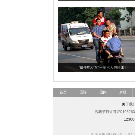
“最牛电动车”一车六人惊险出行
首页
国际
国内
财经
关于我
视听节目许可证0108263
123
中国日报网版权说明：凡注