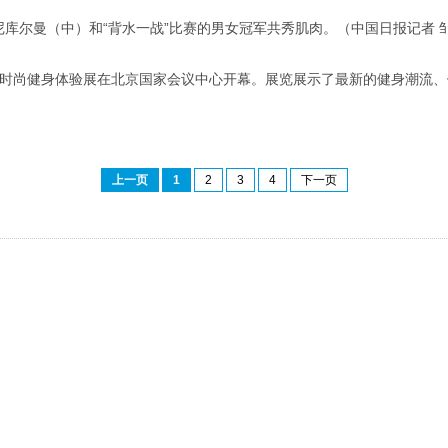
尼库尔曼（中）和“背水一战”比赛的男女冠军共秀肌肉。（中国日报记者 邹
14国际时尚健身体验展在北京国家会议中心开幕。展览展示了最新的健身潮
上一页
1
2
3
4
下一页