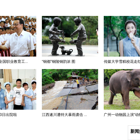
国职业教育工...
“铜都”铜陵铜韵浓 图
传媒大学雪糕校花走红 系
23日出院啦
江西遂川遭特大暴雨袭击 ...
广州一动物园上演“动物世
新闻