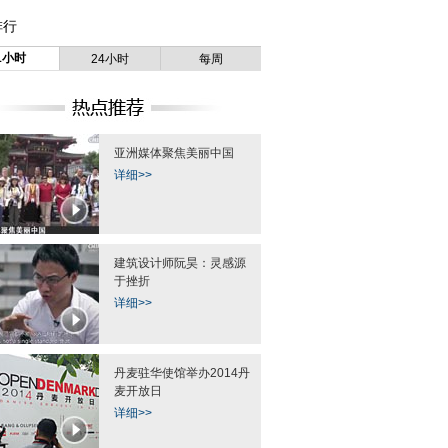
排行
1小时
24小时
每周
亚洲媒体聚焦美丽中国
详细>>
建筑设计师阮昊：灵感源
于挫折
详细>>
丹麦驻华使馆举办2014丹
麦开放日
详细>>