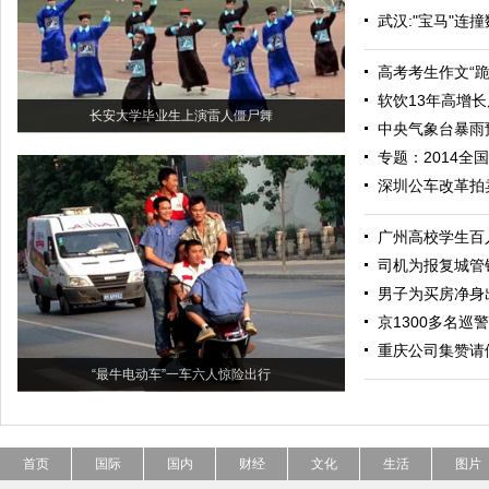
武汉:"宝马"连
高考考生作文“
软饮13年高增长
长安大学毕业生上演雷人僵尸舞
中央气象台暴雨
专题：2014全
深圳公车改革拍
广州高校学生百
司机为报复城管锁
男子为买房净身
京1300多名巡
重庆公司集赞请
“最牛电动车”一车六人惊险出行
首页
国际
国内
财经
文化
生活
图片