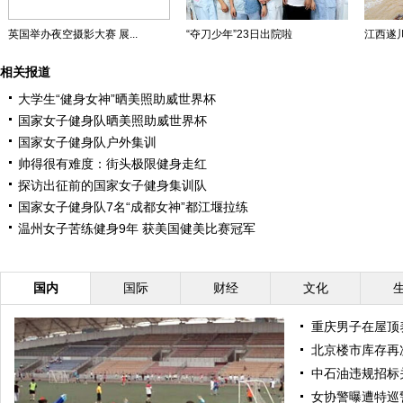
英国举办夜空摄影大赛 展...
“夺刀少年”23日出院啦
江西遂川
相关报道
大学生“健身女神”晒美照助威世界杯
国家女子健身队晒美照助威世界杯
国家女子健身队户外集训
帅得很有难度：街头极限健身走红
探访出征前的国家女子健身集训队
国家女子健身队7名“成都女神”都江堰拉练
温州女子苦练健身9年 获美国健美比赛冠军
国内
国际
财经
文化
重庆男子在屋顶养
北京楼市库存再
中石油违规招标
女协警曝遭特巡