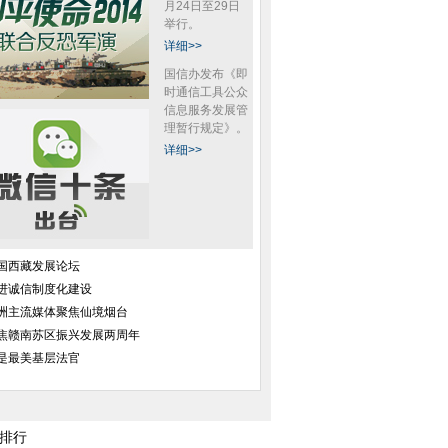
月24日至29日
举行。
俑灯”亮相北京
超高压输电线路“体检”保电网安全
政协委员打人被抓 
详细>>
产开发
国信办发布《即
时通信工具公众
信息服务发展管
理暂行规定》。
详细>>
园老师虐打幼童 鞋
福州一男子在东街口暴打73岁乞
爸爸抓毒蛇当宠物 
头连扇耳光
讨老人 疑为发泄
重伤
国西藏发展论坛
进诚信制度化建设
洲主流媒体聚焦仙境烟台
焦赣南苏区振兴发展两周年
是最美基层法官
排行