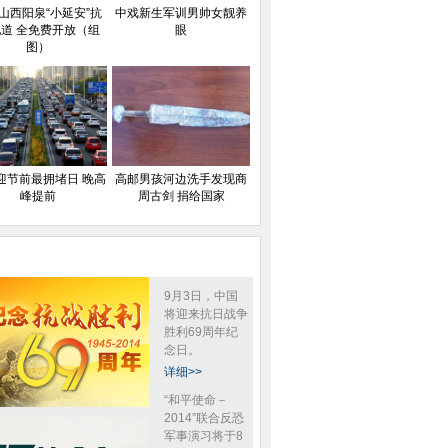
山西阳泉“小延安”抗
中戏新生军训男帅女靓养
道 全免费开放（组
眼
图）
迎节前最拥堵日 晚高
高邮男孩河边洗手发现商
峰提前
周古剑 捐给国家
9月3日，中国
将迎来抗日战争
胜利69周年纪
念日。
详细>>
“和平使命－
2014”联合反恐
军事演习将于8