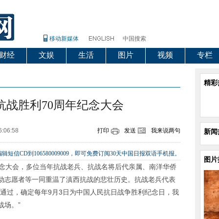
移动新媒体
中国搜索
财经
文娱
生活
图片
视频
专栏
精彩
抗战胜利70周年纪念大会
6:06:58
打印
发送
我来说两句
新闻
辑短信CD到106580009009，即可免费订阅30天中国日报双语手机报。
图片
纪念大会，多位当年抗战老兵、抗战名将后代亲属、南洋华侨
动志愿者等一同重温了滇西抗战的悲壮历史。抗战老兵代表
决通过，确定每年9月3日为中国人民抗日战争胜利纪念日，我
战场。”