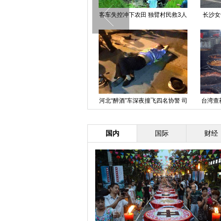
北京迎节前最拥堵日 晚高峰提前
客车失控冲下农田 独臂村民救3人
长沙女
四川康定境内发生交通事故造成6
河北“醉酒”车深夜撞飞四名协警 司
台湾查获
人死亡
机酒醒后吓呆
国内
国际
财经