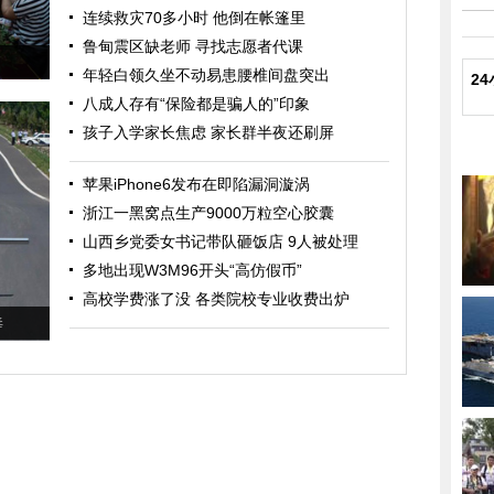
连续救灾70多小时 他倒在帐篷里
鲁甸震区缺老师 寻找志愿者代课
年轻白领久坐不动易患腰椎间盘突出
2
八成人存有“保险都是骗人的”印象
孩子入学家长焦虑 家长群半夜还刷屏
苹果iPhone6发布在即陷漏洞漩涡
浙江一黑窝点生产9000万粒空心胶囊
山西乡党委女书记带队砸饭店 9人被处理
多地出现W3M96开头“高仿假币”
高校学费涨了没 各类院校专业收费出炉
毒