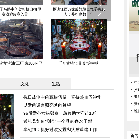
子马路中间架相机自拍 网
探访江西万家岭战役毒气受害老
“兵马
友戏称寂寞入骨
人：受折磨数十年
“地沟油”工厂 逾200吨已
千年古镇“长街宴”迎中秋
网曝山东幼儿
流入市场
底敲
中
文化
生活
推
抗日战争中的藏族僧俗：誓拚热血固神州
亚
聚
以爱的诺言照亮梦的希望
谁
95后爱心女孩郭秦：慈善助学守诺13年
送礼风如何“刮倒”一个县80多名干部
李纪恒：抓好过渡安置和灾后重建工作
新闻