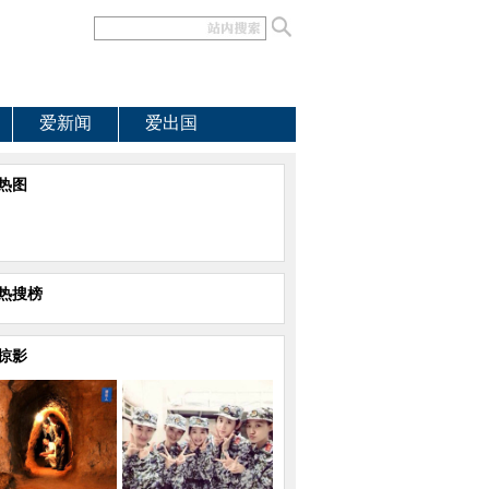
爱新闻
爱出国
热图
热搜榜
掠影