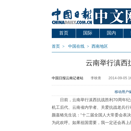
首页
国际
国内
首页
>
中国在线
>
西南地区
云南举行滇西
中国日报云南记者站
李映青
2014-09-05 1
移动用户编
日前，云南举行滇西抗战胜利70周年
机工后代、云南省内学者、关爱抗战老兵行
颜嘉铬先生说：“十二届全国人大常委会表
为此欢呼。如果祖国需要，我一定还会再上