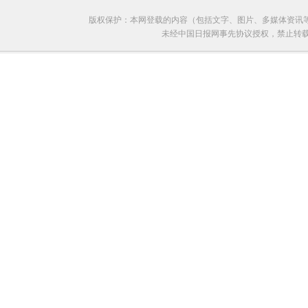
版权保护：本网登载的内容（包括文字、图片、多媒体资讯
未经中国日报网事先协议授权，禁止转载使用。给