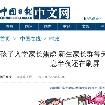
移动新媒体
首页
国际
国内
财经
文娱
生
首页
>
中国在线
>
时政
孩子入学家长焦虑 新生家长群每天
息半夜还在刷屏
扬子晚报
蔡蕴琦 王璟
2014-09-04 09:37:35
移动用户编辑短信CD到106580009009