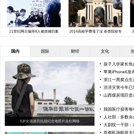
21世纪网主编等8人被抓捕归案
2014高校学费涨了没 各类院校专
业收费出炉啦！
国内
国际
财经
文化
孩子入学家长焦
苹果iPhone
浙江一黑窝点生产
洪涝灾害今年已
山西煤炭现巨贪
我国医疗损害每
人社部：多数央
6岁女孩游历抗战纪念地照片走红网络
大剧院一干部：
首都机场航班大