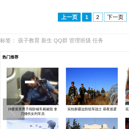
上一页
1
2
下一页
标签：
孩子教育
新生
QQ群
管理班级
任务
热门推荐
持硬座票男子闯卧铺车厢被阻 拿
实拍新疆边防驻军战士 昼夜巡逻
花
刀捅伤女列车员