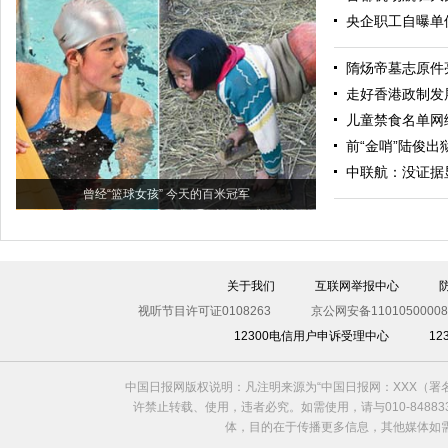
央企职工自曝单
隋炀帝墓志原件
走好香港政制发
儿童禁食名单网
前“金哨”陆俊出
中联航：没证据
曾经“篮球女孩” 今天的百米冠军
关于我们
互联网举报中心
视听节目许可证0108263
京公网安备11010500008
12300电信用户申诉受理中心
1
中国日报网版权说明：凡注明来源为“中国日报网：XXX（
许禁止转载、使用，违者必究。如需使用，请与010-8488
体，目的在于传播更多信息，其他媒体如