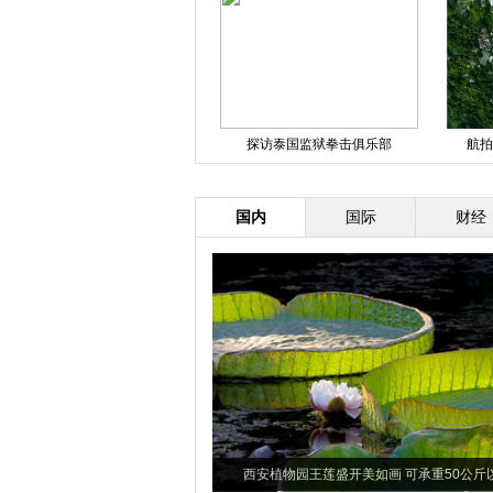
探访泰国监狱拳击俱乐部
航拍香港：半城苍翠半城
国内
国际
财经
西安植物园王莲盛开美如画 可承重50公斤