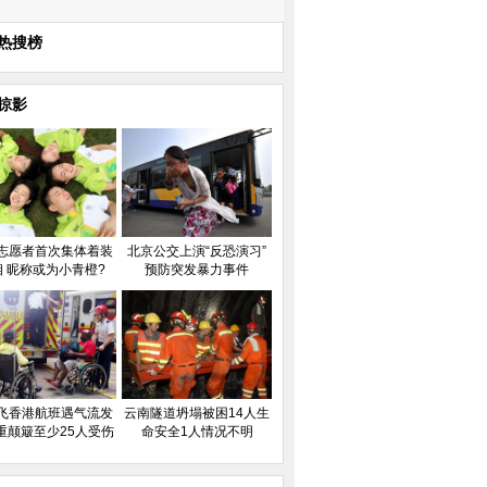
热搜榜
掠影
志愿者首次集体着装
北京公交上演“反恐演习”
相 昵称或为小青橙?
预防突发暴力事件
飞香港航班遇气流发
云南隧道坍塌被困14人生
重颠簸至少25人受伤
命安全1人情况不明