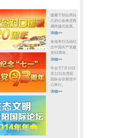
援藏干部以用自
己的心血推进西
藏跨越式发展。
详细>>
各地举行活动纪
念中国共产党建
党93周年。
详细>>
年会于7月10日
至12日在贵阳
国际会议展览中
心举行。
详细>>
北京公交上演“反恐演习” 预防突发
南非飞香港航班遇气流发生严重颠
卡
暴力事件
簸至少25人受伤