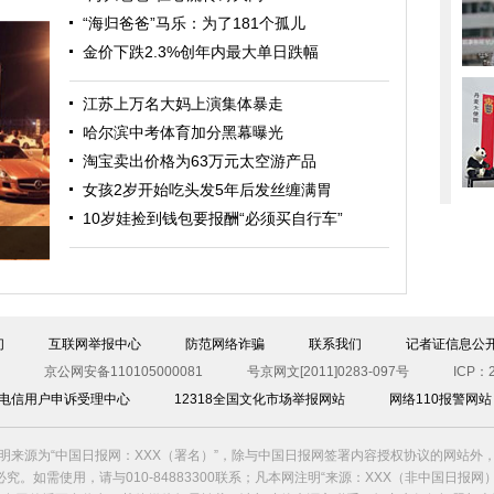
“海归爸爸”马乐：为了181个孤儿
金价下跌2.3%创年内最大单日跌幅
江苏上万名大妈上演集体暴走
哈尔滨中考体育加分黑幕曝光
淘宝卖出价格为63万元太空游产品
女孩2岁开始吃头发5年后发丝缠满胃
10岁娃捡到钱包要报酬“必须买自行车”
们
互联网举报中心
防范网络诈骗
联系我们
记者证信息公
京公网安备110105000081
号京网文[2011]0283-097号
ICP：2
00电信用户申诉受理中心
12318全国文化市场举报网站
网络110报警网站
明来源为“中国日报网：XXX（署名）”，除与中国日报网签署内容授权协议的网站外
究。如需使用，请与010-84883300联系；凡本网注明“来源：XXX（非中国日报网