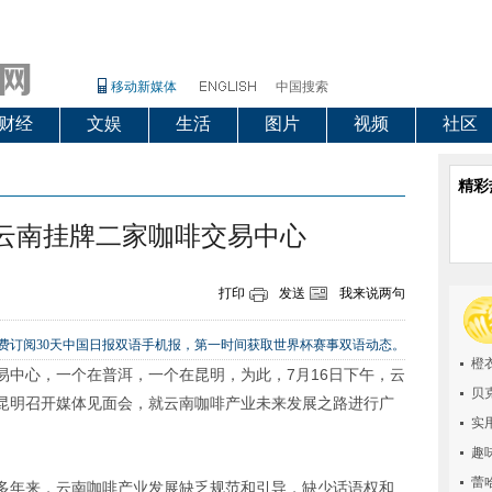
移动新媒体
中国搜索
财经
文娱
生活
图片
视频
社区
精彩
 云南挂牌二家咖啡交易中心
打印
发送
我来说两句
，即可免费订阅30天中国日报双语手机报，第一时间获取世界杯赛事双语动态。
橙
易中心，一个在普洱，一个在昆明，为此，7月16日下午，云
贝
昆明召开媒体见面会，就云南咖啡产业未来发展之路进行广
实
趣
蕾
多年来，云南咖啡产业发展缺乏规范和引导，缺少话语权和