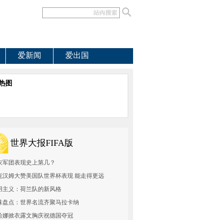
爱新闻
爱出国
热图
世界大报FIFA版
衣军团表现史上第几？
克汉姆大赞美国队世界杯表现 能走得更远
用主义：荷兰队的新风格
味盘点：世界名流齐聚马拉卡纳
哈娜掀衣露文胸庆祝德国夺冠