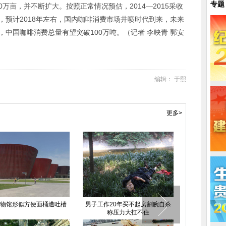
专题
万亩，并不断扩大。按照正常情况预估，2014—2015采收
，预计2018年左右，国内咖啡消费市场井喷时代到来，未来
，中国咖啡消费总量有望突破100万吨。（记者 李映青 郭安
编辑： 于熙
更多>
吐槽
男子工作20年买不起房割腕自杀
青奥志愿者首次集体着装亮相 昵
称压力大扛不住
称或为小青橙?