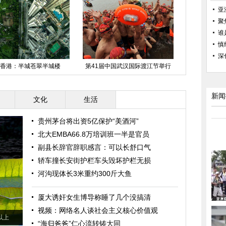
亚
聚
谁
慎
深
楼
第41届中国武汉国际渡江节举行
云南隧道坍塌被困14人生命安全1
人情况不明
新闻
文化
生活
贵州茅台将出资5亿保护“美酒河”
北大EMBA66.8万培训班一半是官员
副县长辞官辞职感言：可以长舒口气
轿车撞长安街护栏车头毁坏护栏无损
河沟现体长3米重约300斤大鱼
厦大诱奸女生博导称睡了几个没搞清
视频：网络名人谈社会主义核心价值观
以上
“海归爸爸”仁心流转铸大同