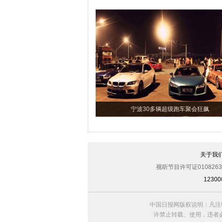
宁波30多辆超级跑车聚会狂飙
关于我
视听节目许可证0108263
123
中国日报网版权说明：凡注
许禁止转载、使用，违者必