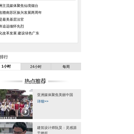
洲主流媒体聚焦仙境烟台
焦赣南苏区振兴发展两周年
是最美基层法官
终追远缅怀先烈
化改革发展 建设绿色广东
珠海民警5楼救下跳楼男女 一民警
新疆吐鲁番：铿锵玫瑰在“火洲”绽
北
臂肌被割断
放
排行
1小时
24小时
每周
亚洲媒体聚焦美丽中国
详细>>
建筑设计师阮昊：灵感源
于挫折