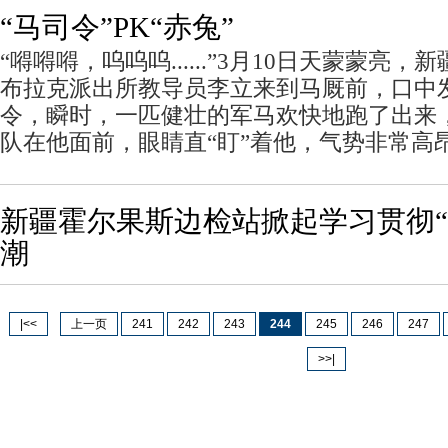
“马司令”PK“赤兔”
“嘚嘚嘚，呜呜呜......”3月10日天蒙蒙亮
布拉克派出所教导员李立来到马厩前，口中
令，瞬时，一匹健壮的军马欢快地跑了出来
队在他面前，眼睛直“盯”着他，气势非常高
新疆霍尔果斯边检站掀起学习贯彻“
潮
|<<
上一页
241
242
243
244
245
246
247
>>|