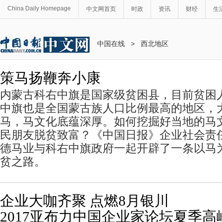
China Daily Homepage
中文网首页
时政
资讯
财经
生
中国在线
>
西北地区
策马扬鞭奔小康
内蒙古科右中旗是国家级贫困县，目前贫困人
中旗也是全国蒙古族人口比例最高的地区，
马，马文化底蕴深厚。如何挖掘好当地的马
民朋友脱贫致富？《中国日报》企业社会责
德马业与科右中旗政府一起开辟了一条以马
贫之路。
企业大咖齐聚 点燃8月银川
2017亚布力中国企业家论坛夏季