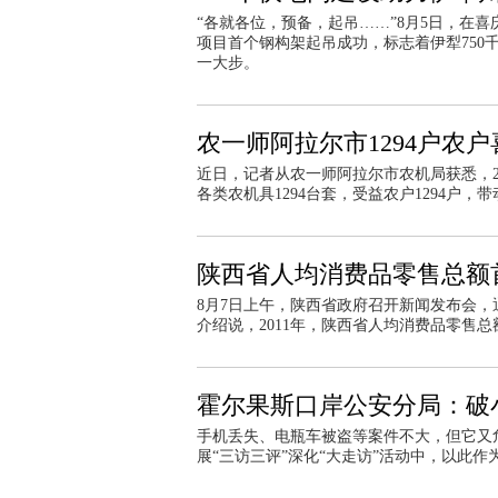
“各就各位，预备，起吊……”8月5日，在
项目首个钢构架起吊成功，标志着伊犁750
一大步。
农一师阿拉尔市1294户农户
近日，记者从农一师阿拉尔市农机局获悉，20
各类农机具1294台套，受益农户1294户，带
陕西省人均消费品零售总额
8月7日上午，陕西省政府召开新闻发布会
介绍说，2011年，陕西省人均消费品零售
霍尔果斯口岸公安分局：破
手机丢失、电瓶车被盗等案件不大，但它又
展“三访三评”深化“大走访”活动中，以此