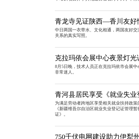
青龙寺见证陕西—香川友好
中日两国一衣带水、文化相通，两国友好交
关系的真实写照。
克拉玛依会展中心夜景灯光
8月5日晚，技术人员正在克拉玛依市会展
非常迷人。
青河县居民享受《就业失业
为满足劳动者跨地区享受相关就业扶持政策
《新疆维吾尔自治区就业失业登记证管理暂
证》。
750千伏电网建设助力伊犁