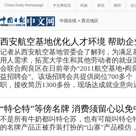
China Daily Homepage
中文网首页
时政
资讯
财经
生
中国在线
>
西北地区
西安航空基地优化人才环境 帮助企
记者从西安航空基地管委会了解到，为满足
用人需求，拓宽大学生和其他劳动者的就业
会联合阎良区在日前举办“2011航空基地•
益招聘会”。该场招聘会共提供岗位700多个，
职，接收简历1300多份，现场达成就业意向近
“特仑特”等傍名牌 消费须留心以免
不是所有牛奶都叫特仑苏，也有可能叫特仑
的名牌产品正被乔装打扮的“山寨"产品模仿