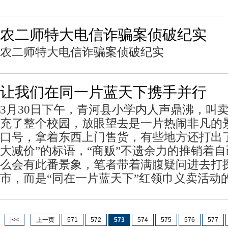
农二师特大电信诈骗案侦破纪实
农二师特大电信诈骗案侦破纪实
让我们在同一片蓝天下携手并行
3月30日下午，青河县小学内人声鼎沸，叫
充了整个校园，放眼望去是一片热闹非凡的
口号，拿着东西上门售货，有些地方还打出了
大减价”的标语，“商贩”不遗余力的推销着
么会有此番景象，笔者带着满腹疑问进去打
市，而是“同在一片蓝天下”红领巾义卖活动
|<<
上一页
571
572
573
574
575
576
577