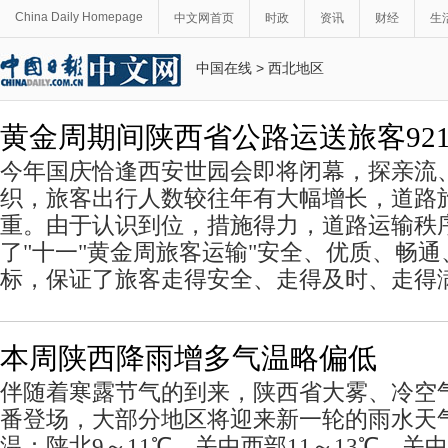
China Daily Homepage
中文网首页
时政
资讯
财经
生
中国在线
>
西北地区
黄金周期间陕西省公路运送旅客921
今年国庆恰逢西安世园会即将闭幕，探亲流
织，旅客出行人数较往年有大幅增长，道路
重。由于认识到位，措施得力，道路运输秩
了"十一"黄金周旅客运输"安全、优质、畅通
标，保证了旅客走得安全、走得及时、走得
本周陕西降雨增多气温略偏低
伴随着寒露节气的到来，陕西省大雾、冷空
番登场，大部分地区将迎来新一轮的雨水天
温：陕北9～11℃，关中西部11～13℃，关中