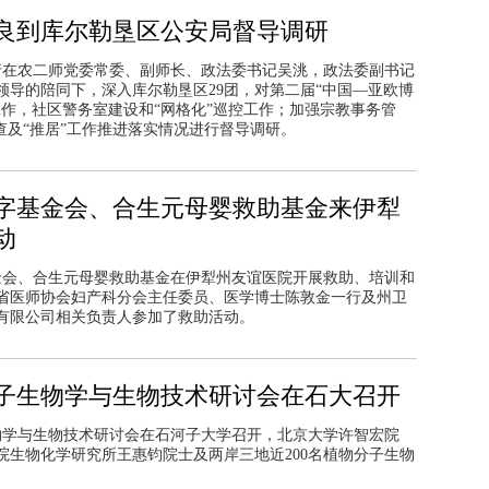
良到库尔勒垦区公安局督导调研
一行在农二师党委常委、副师长、政法委书记吴洮，政法委副书记
导的陪同下，深入库尔勒垦区29团，对第二届“中国—亚欧博
作，社区警务室建设和“网格化”巡控工作；加强宗教事务管
查及“推居”工作推进落实情况进行督导调研。
字基金会、合生元母婴救助基金来伊犁
动
基金会、合生元母婴救助基金在伊犁州友谊医院开展救助、培训和
省医师协会妇产科分会主任委员、医学博士陈敦金一行及州卫
有限公司相关负责人参加了救助活动。
子生物学与生物技术研讨会在石大召开
生物学与生物技术研讨会在石河子大学召开，北京大学许智宏院
院生物化学研究所王惠钧院士及两岸三地近200名植物分子生物