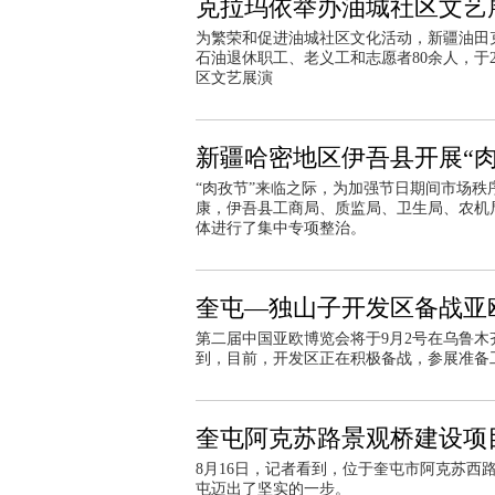
克拉玛依举办油城社区文艺
为繁荣和促进油城社区文化活动，新疆油田
石油退休职工、老义工和志愿者80余人，于2
区文艺展演
新疆哈密地区伊吾县开展“
“肉孜节”来临之际，为加强节日期间市场
康，伊吾县工商局、质监局、卫生局、农机
体进行了集中专项整治。
奎屯—独山子开发区备战亚
第二届中国亚欧博览会将于9月2号在乌鲁木
到，目前，开发区正在积极备战，参展准备
奎屯阿克苏路景观桥建设项
8月16日，记者看到，位于奎屯市阿克苏
屯迈出了坚实的一步。