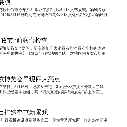
展演
克拉玛依市今年八月举办了多种油城社区文艺展演。油城各族
012年8月16日晚到克拉玛依市乌尔禾区文化站积极参加油城社
肉孜节”前联合检查
秩序和食品安全监管，切实维护广大消费者的消费安全和身体健
局等多家执法部门组成节前执法联合队，对辖区内各类市场主
欧博览会呈现四大亮点
齐举行。8月16日，记者从奎屯—独山子经济技术开发区了解
工作已经基本就绪，其中四大亮点内容将为展会“锦上添花”。
目打造奎屯新景观
西路的景观桥建设项目即将完工，这为营造新城区，打造魅力新奎