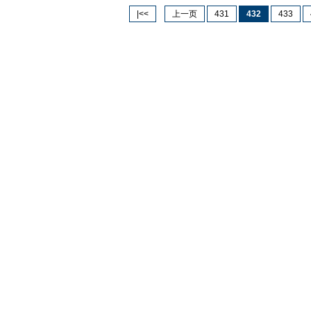
|<<
上一页
431
432
433