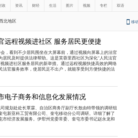
时政
资讯
财经
生活
图片
视频
专栏
双语
西北地区
移
官远程视频进社区 服务居民更便捷
居委会，看到不少居民围坐在大屏幕前，通过视频向屏幕上的法官
为居民及时提供法律帮助。这是芙蓉里西社区为深化“人民法官
程视频进社区服务居民的新举措。通过远程视频快捷高效的网络
民法官服务效率，使居民足不出户，就能享受到方便快捷的法
市电子商务和信息化发展情况
息化司规划处处长覃霖、自治区商务厅副厅长敖由特带领的调研组
奎屯新亚科工贸有限公司、奎屯移动分公司调研。详细了解了
屯市经济发展服务。伊犁州党委常委、奎屯市委书记赵永龙和