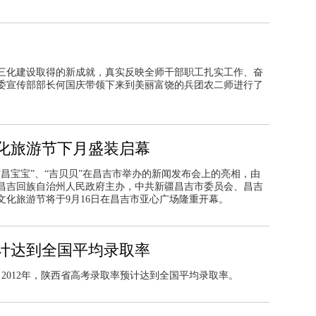
三化建设取得的新成就，真实反映全师干部职工扎实工作、奋
委宣传部部长何国庆带领下来到美丽富饶的兵团农二师进行了
化旅游节下月盛装启幕
昌宝宝”、“吉贝贝”在昌吉市举办的新闻发布会上的亮相，由
昌吉回族自治州人民政府主办，中共新疆昌吉市委员会、昌吉
文化旅游节将于
9
月
16
日
在昌吉市亚心广场隆重开幕。
预计达到全国平均录取率
，2012年，陕西省高考录取率预计达到全国平均录取率。