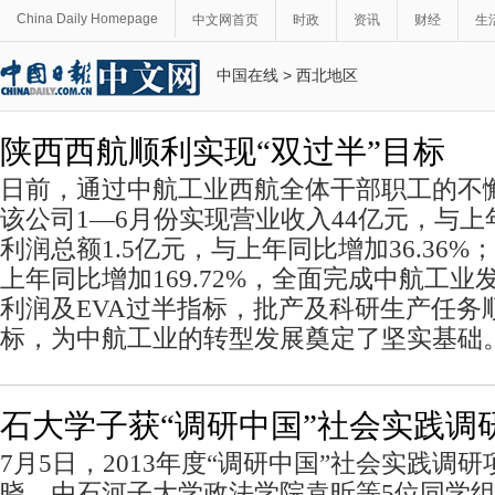
China Daily Homepage
中文网首页
时政
资讯
财经
生
中国在线
>
西北地区
陕西西航顺利实现“双过半”目标
日前，通过中航工业西航全体干部职工的不
该公司1—6月份实现营业收入44亿元，与上年
利润总额1.5亿元，与上年同比增加36.36%；
上年同比增加169.72%，全面完成中航工
利润及EVA过半指标，批产及科研生产任务顺
标，为中航工业的转型发展奠定了坚实基础
石大学子获“调研中国”社会实践调
7月5日，2013年度“调研中国”社会实践调
晓，由石河子大学政法学院袁昕等5位同学