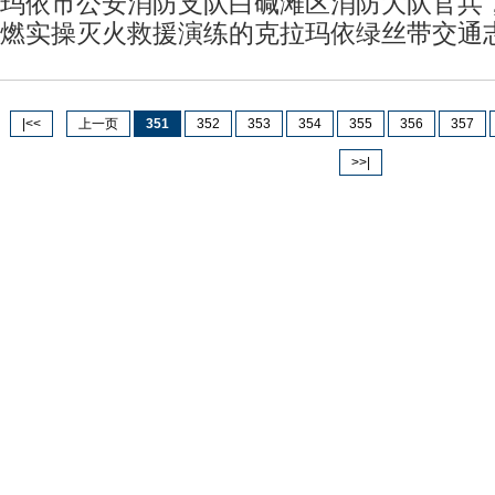
玛依市公安消防支队白碱滩区消防大队官兵
燃实操灭火救援演练的克拉玛依绿丝带交通
|<<
上一页
351
352
353
354
355
356
357
>>|