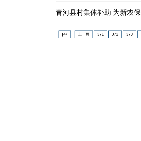
青河县村集体补助 为新农
|<<
上一页
371
372
373