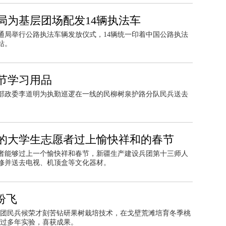
局为基层团场配发14辆执法车
通局举行公路执法车辆发放仪式，14辆统一印着中国公路执法
站。
节学习用品
部政委李道明为执勤巡逻在一线的民柳树泉护路分队民兵送去
的大学生志愿者过上愉快祥和的春节
者能够过上一个愉快祥和春节，新疆生产建设兵团第十三师人
修并送去电视、机顶盒等文化器材。
纷飞
团民兵候荣才刻苦钻研果树栽培技术，在戈壁荒滩培育冬季桃
过多年实验，喜获成果。