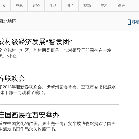
时政
资讯
财经
生活
图片
视频
专栏
双语
西北地区
移
成村级经济发展“智囊团”
自全乡各村（社区）的村两委班子、包村领导干部围坐在一块
流、讨论。
新春联欢会
了2013年迎新春联欢会。伊犁州党委常委、奎屯市委书记赵永
全体干部一同观看了演出。
庄国画展在西安举办
旨在中国文化的传承。康庄先生向西安半坡博物馆捐赠了国画
生颁发书画作品永久收藏证书。