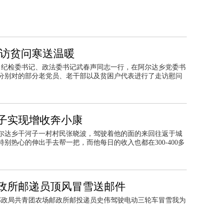
层访贫问寒送温暖
记、纪检委书记、政法委书记武春声同志一行，在阿尔达乡党委书
分别对的部分老党员、老干部以及贫困户代表进行了走访慰问
子实现增收奔小康
尔达乡干河子一村村民张晓波，驾驶着他的面的来回往返于城
别热心的伸出手去帮一把，而他每日的收入也都在300-400多
政所邮递员顶风冒雪送邮件
市邮政局共青团农场邮政所邮投递员史伟驾驶电动三轮车冒雪我为