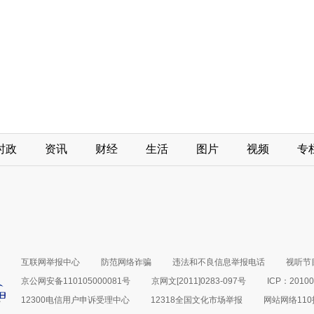
时政
资讯
财经
生活
图片
视频
专
互联网举报中心
防范网络诈骗
违法和不良信息举报电话
视听节目
京公网安备110105000081号
京网文[2011]0283-097号
ICP：20100
12300电信用户申诉受理中心
12318全国文化市场举报
网站网络11