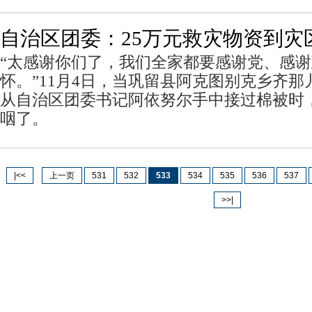
自治区团委：25万元救灾物资到灾
“太感谢你们了，我们全家都要感谢党、感
怀。”11月4日，当巩留县阿克图别克乡齐
从自治区团委书记阿依努尔手中接过棉被时
咽了。
|<<
上一页
531
532
533
534
535
536
537
>>|