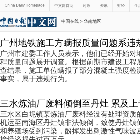
China Daily Homepage
中文网首页
时政
资讯
财经
生
中国在线
>
华南地区
广州地铁施工方瞒报质量问题系违
广州市建委工作人员表示，他们已经开始对
程质量问题展开调查。根据前期市建设工程
查结果，施工单位瞒报了部分混凝土强度检
事实，属于违规行为。
三水炼油厂废料倾倒至丹灶 累及上
三水区白坭镇某炼油厂废料经没有处理资质
机运至南海区丹灶镇非法倾倒，致使丹灶镇仙
和养殖场受到污染，酚挥发出刺激性气味波
接经济损失过百万元。