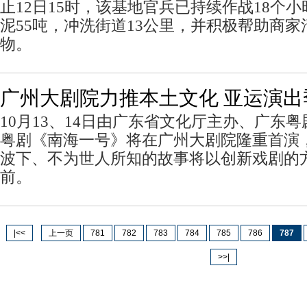
止12日15时，该基地官兵已持续作战18个
泥55吨，冲洗街道13公里，并积极帮助商
物。
广州大剧院力推本土文化 亚运演出
10月13、14日由广东省文化厅主办、广东
粤剧《南海一号》将在广州大剧院隆重首演
波下、不为世人所知的故事将以创新戏剧的
前。
|<<
上一页
781
782
783
784
785
786
787
>>|