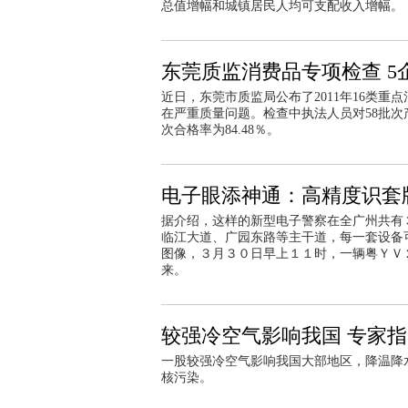
总值增幅和城镇居民人均可支配收入增幅。
东莞质监消费品专项检查 5
近日，东莞市质监局公布了2011年16类重
在严重质量问题。检查中执法人员对58批次
次合格率为84.48％。
电子眼添神通：高精度识套
据介绍，这样的新型电子警察在全广州共有
临江大道、广园东路等主干道，每一套设备
图像，３月３０日早上１１时，一辆粤ＹＶ
来。
较强冷空气影响我国 专家
一股较强冷空气影响我国大部地区，降温降
核污染。