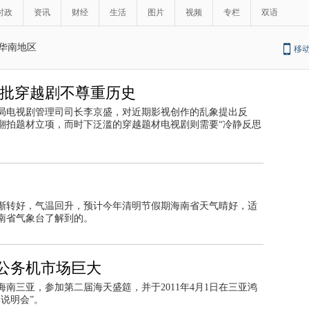
时政
资讯
财经
生活
图片
视频
专栏
双语
华南地区
移
 批穿越剧不尊重历史
局电视剧管理司司长李京盛，对近期影视创作的乱象提出反
翻拍题材立项，而时下泛滥的穿越题材电视剧则需要“冷静反思
渐转好，气温回升，预计今年清明节假期海南省天气晴好，适
南省气象台了解到的。
公务机市场巨大
南三亚，参加第二届海天盛筵，并于2011年4月1日在三亚鸿
说明会”。