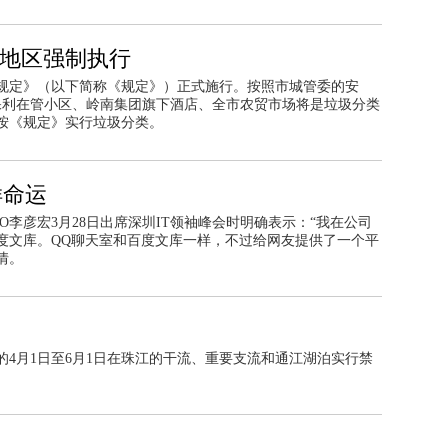
分地区强制执行
规定》（以下简称《规定》）正式施行。按照市城管委的安
和保利在管小区、岭南集团旗下酒店、全市农贸市场将是垃圾分类
制按《规定》实行垃圾分类。
样命运
李彦宏3月28日出席深圳IT领袖峰会时明确表示：“我在公司
度文库。QQ聊天室和百度文库一样，不过给网友提供了一个平
情。
的4月1日至6月1日在珠江的干流、重要支流和通江湖泊实行禁