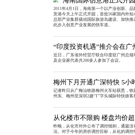
海南国际创意港正式开
2011年4月1日，海南第一个以产业创新
意港今天上午正式开园，首批56家国内外
总部产业集群撬动国际旅游岛建设、加快推
此步入创意产业发展的快车道。
“印度投资机遇”推介会在广
近日，广东省外经贸厅联合印度驻广州总领
及企业家代表共200多人参加了会议。
梅州下月开通广深特快 5小
记者昨日从广梅汕铁路梅州火车站获悉，铁
州东、梅州至深圳2趟“T”字头城际特快旅
从化楼市不限购 楼盘均价超
昨晚，从化市对外公布了调控细则，通篇没
法。对于今年的房价调控目标，从化的调控细