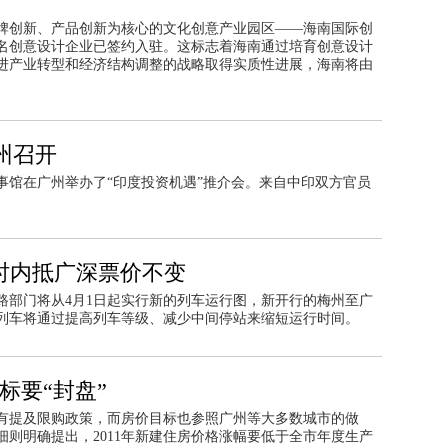
园
、品牌创新、产品创新为核心的文化创意产业园区——海南国际创
知名创意设计企业已签约入驻。这标志着海南通过培育创意设计
进产业转型和经济结构调整的战略取得实质性进展，海南将由
州召开
事馆在广州举办了“印度投资机遇”推介会。来自中印双方官员
时内抵广深票价不变
路部门将从4月1日起实行新的列车运行图，新开行的梅州至广
客列车将通过提高列车等级、减少中间停站来缩短运行时间。
标要“封盘”
有提及限购政策，而房价目标也参照广州等大多数城市的做
则明确提出，2011年新建住房价格涨幅要低于全市年度生产