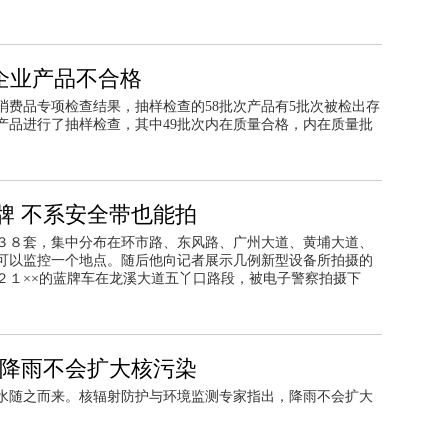
企业产品不合格
点消费品专项检查结果，抽样检查的58批次产品有5批次被检出存
产品进行了抽样检查，其中49批次内在质量合格，内在质量批
牌 不系安全带也能拍
３８套，集中分布在环市路、东风路、广州大道、黄埔大道、
可以监控一个地点。随后他向记者展示几例新型设备所拍摄的
２１××的蓝牌车在龙溪大道五丫口路段，被电子警察拍摄下
指降雨不会扩大核污染
水随之而来。核辐射防护与环境监测专家指出，降雨不会扩大