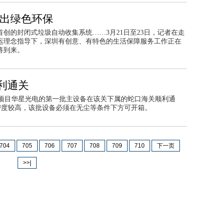
突出绿色环保
首创的封闭式垃圾自动收集系统……3月21日至23日，记者在走
大运理念指导下，深圳有创意、有特色的生活保障服务工作正在
将到来。
利通关
项目华星光电的第一批主设备在该关下属的蛇口海关顺利通
密度较高，该批设备必须在无尘等条件下方可开箱。
704
705
706
707
708
709
710
下一页
>>|