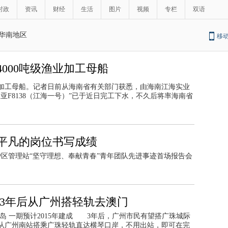
时政
资讯
财经
生活
图片
视频
专栏
双语
华南地区
移
000吨级渔业加工母船
业加工母船。记者日前从海南省有关部门获悉，由海南江海实业
亚F8138（江海一号）”已于近日完工下水，不久后将率海南省
平凡的岗位书写成绩
保护区管理站“坚守理想、奉献青春”青年团队先进事迹首场报告会
 3年后从广州搭轻轨去澳门
岛 一期预计2015年建成 3年后，广州市民有望搭广珠城际
从广州南站搭乘广珠轻轨直达横琴口岸，不用出站，即可在完