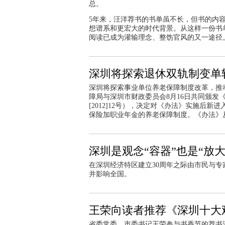
总。
5年来，汪洋荐书的书单虽不长，但书的内
想谱系和更宏大的时代背景。从这样一份书
阅读已成为灌输理念、整饬官风的又一途径
深圳将探索退休双轨制变单
深圳将探索事业单位养老保障制度改革，推动
障局与深圳市财政委员会8月16日共同颁发
[2012]12号），决定对《办法》实施后
保险加职业年金的养老保障制度。《办法》从
深圳是观念“容器”也是“放大
在深圳经济特区建立30周年之际由市民与专
并影响全国。
王荣向读者推荐《深圳十大
省委常委、市委书记王荣参与书香节的荐书