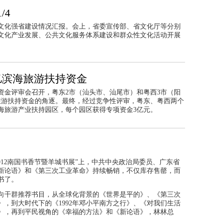
/4
文化强省建设情况汇报。会上，省委宣传部、省文化厅等分别
文化产业发展、公共文化服务体系建设和群众性文化活动开展
亿滨海旅游扶持资金
资金评审会召开，粤东2市（汕头市、汕尾市）和粤西3市（阳
旅游扶持资金的角逐。最终，经过竞争性评审，粤东、粤西两个
海旅游产业扶持园区，每个园区获得专项资金3亿元。
012南国书香节暨羊城书展”上，中共中央政治局委员、广东省
新论语》和《第三次工业革命》持续畅销，不仅库存售罄，而
书了。
式向干群推荐书目，从全球化背景的《世界是平的》、《第三次
，到大时代下的《1992年邓小平南方之行》、《对我们生活
步》，再到平民视角的《幸福的方法》和《新论语》，林林总