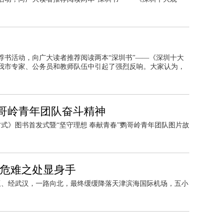
荐书活动，向广大读者推荐阅读两本“深圳书”——《深圳十大
我市专家、公务员和教师队伍中引起了强烈反响。大家认为，
哥岭青年团队奋斗精神
活方式》图书首发式暨“坚守理想 奉献青春”鹦哥岭青年团队图片故
 危难之处显身手
自三亚、经武汉，一路向北，最终缓缓降落天津滨海国际机场，五小