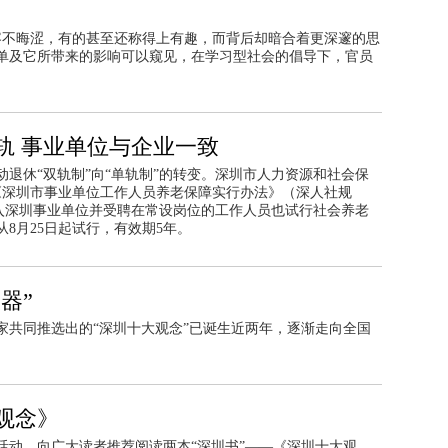
容不晦涩，有的甚至还称得上有趣，而背后却暗合着更深邃的思
单及它所带来的影响可以窥见，在学习型社会的倡导下，官员
。
轨 事业单位与企业一致
退休“双轨制”向“单轨制”的转变。深圳市人力资源和社会保
《深圳市事业单位工作人员养老保障实行办法》（深人社规
新进入深圳事业单位并受聘在常设岗位的工作人员也试行社会养老
8月25日起试行，有效期5年。
器”
家共同推选出的“深圳十大观念”已诞生近两年，逐渐走向全国
观念》
活动，向广大读者推荐阅读两本“深圳书”——《深圳十大观