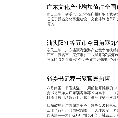
广东文化产业增加值占全国1
昨日上午，省委书记汪洋在广州听取了我省
汇报了我省文化事业建设、文化体制改革和
情况。
汕头阳江等五市今日角逐6
今天上午，广东省滨海旅游产业竞争性扶持
江市、茂名市、湛江市）正式展开6亿滨海
滨海区域各评选出1个，全省共评选出2个滨
省委书记荐书赢官民热捧
八月南国，书香满溢。一周前拉开帷幕的“2
委书记汪洋为广东读者推荐的两本书——《
且预订数目均超万册。这不是汪洋第一次荐
从2007年到广东履新至今，汪洋以多种形
工业革命》、《国家战略——人才改变世界》
的误测——为什么GDP增长不等于社会进