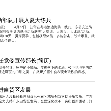
动部队开展入夏大练兵
 摄） 4月22日，驻守在粤港澳边海防一线的广东公安边防
深圳银湖训练基地启动夏季“大培训、大练兵、大比武”活动。
期120天，贯穿夏季，包括极限体能、多能射击、战术攀登、武
0余个课目。
党委宣传部长(简历)
切开的菜、家中的小饰品、屋檐落下的水滴、楼下草地里的昆
、锈迹斑斑的门锁之类，在微距拍摄中会表现出强烈的质感。
进自贸区发展
东出入境检验检疫局首批公布的25项创新支持措施实施。广东
全力支持广东自贸区发展，全面深化改革，突出创新驱动，打