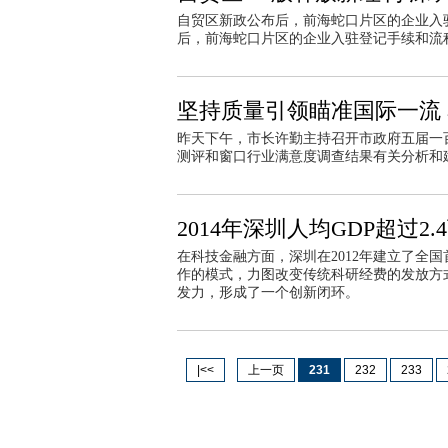
自贸区新政公布后，前海蛇口片区的企业入
后，前海蛇口片区的企业入驻登记手续和流程
坚持质量引领瞄准国际一流
昨天下午，市长许勤主持召开市政府五届一百
测评和窗口行业满意度调查结果有关分析和
2014年深圳人均GDP超过2
在科技金融方面，深圳在2012年建立了全
作的模式，力图改变传统科研经费的发放方
发力，形成了一个创新闭环。
|<<
上一页
231
232
233