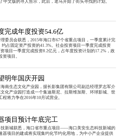
了中文版的寻人告示，此后，老马开始了街头寻找的计划。
度完成年度投资54.6亿
理委员会获悉，2015年海口市67个省重点项目，一季度累计完
点，约占固定资产投资的41.3%。社会投资项目一季度完成投资
府投资项目一季度完成投资8.2亿元，占年度投资计划的17.2%，政
投资项目。
望明年国庆开园
长影海南生态文化产业园，据长影集团有限公司副总经理罗志军介
生态文化产业园打造成一个集迪斯尼、拉斯维加斯、环球影城、世
将力争在2016年10月试营业。
器项目预计年底完工
态科技新城获悉，海口省市重点项目——海口美安生态科技新城的
速器项目的建成将实现集约化节约化用地，为中小产企业提供