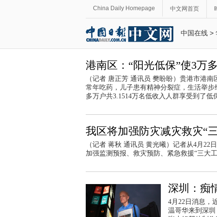
China Daily Homepage
中文网首页
中国在线
>
港南区：“阳光低保”使3万
（记者 唐正芳 通讯员 樊盼盼）贵港市港
常年吃药，儿子患有精神分裂症，生活举步维
多万户共3.1514万名低收入人群享受到了低
我区将加强防灾减灾救灾“
（记者 蒋秋 通讯员 黄光曦）记者从4月
加强监测预报、救灾预防、紧急救援“三大
深圳：痴
4月22日消息，近
温哥华来到深圳