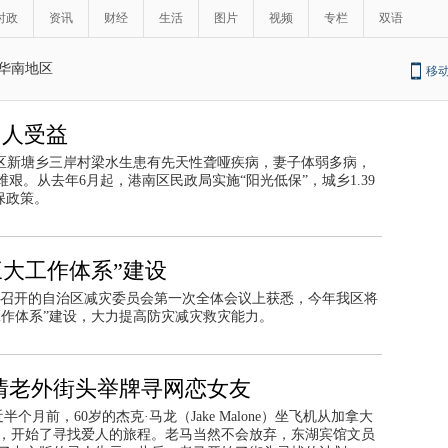
时政
资讯
财经
生活
图片
视频
专栏
双语
华南地区
移
多人受益
南区新塘乡三岸村梁水生患有先天性聋哑疾病，妻子体弱多病，
艰。从去年6月起，港南区民政局实施“阳光低保”，城乡1.39
保政策。
三大工作体系”建设
22日召开的自治区减灾委员会第一次全体会议上获悉，今年我区将
工作体系”建设，大力提高防灾减灾救灾能力。
情老外街头举牌寻网恋女友
半个月前，60岁的杰克·马龙（Jake Malone）坐飞机从加拿大
，开始了寻找爱人的旅程。老马当然不会放弃，东湖宾馆文员