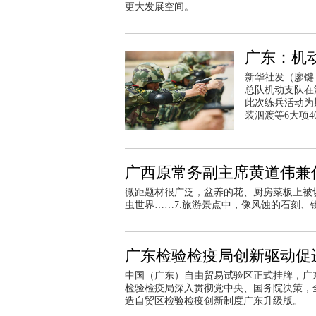
更大发展空间。
广东：机
新华社发（廖键
总队机动支队在
此次练兵活动为
装泅渡等6大项4
广西原常务副主席黄道伟兼任
微距题材很广泛，盆养的花、厨房菜板上被
虫世界……7.旅游景点中，像风蚀的石刻
广东检验检疫局创新驱动促
中国（广东）自由贸易试验区正式挂牌，广
检验检疫局深入贯彻党中央、国务院决策，
造自贸区检验检疫创新制度广东升级版。