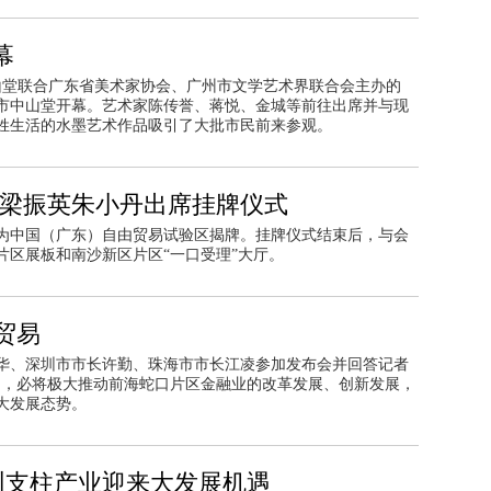
幕
中山堂联合广东省美术家协会、广州市文学艺术界联合会主办的
市中山堂开幕。艺术家陈传誉、蒋悦、金城等前往出席并与现
姓生活的水墨艺术作品吸引了大批市民前来参观。
华梁振英朱小丹出席挂牌仪式
为中国（广东）自由贸易试验区揭牌。挂牌仪式结束后，与会
片区展板和南沙新区片区“一口受理”大厅。
贸易
华、深圳市市长许勤、珠海市市长江凌参加发布会并回答记者
加，必将极大推动前海蛇口片区金融业的改革发展、创新发展，
大发展态势。
深圳支柱产业迎来大发展机遇