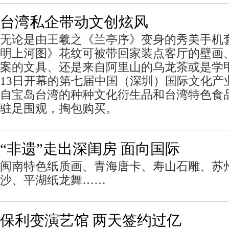
台湾私企带动文创炫风
无论是由王羲之《兰亭序》变身的秀美手机
明上河图》花纹可被带回家装点客厅的壁画
案的文具、还是来自阿里山的乌龙茶或是学
13日开幕的第七届中国（深圳）国际文化产
自宝岛台湾的种种文化衍生品和台湾特色食
驻足围观，掏包购买。
“非遗”走出深闺房 面向国际
闽南特色纸质画、青海唐卡、寿山石雕、苏
沙、平湖纸龙舞……
保利变演艺馆 两天签约过亿