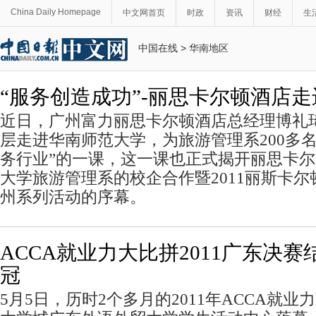
China Daily Homepage
中文网首页
时政
资讯
财经
生
中国在线
>
华南地区
“服务创造成功”-丽思卡尔顿酒店
近日，广州富力丽思卡尔顿酒店总经理博礼
层走进华南师范大学，为旅游管理系200多
务行业”的一课，这一课也正式揭开丽思卡
大学旅游管理系的校企合作暨2011丽斯卡尔
州系列活动的序幕。
ACCA就业力大比拼2011广东决
冠
5
月
5
日
，历时
2
个多月的
2011
年
ACCA
就业力