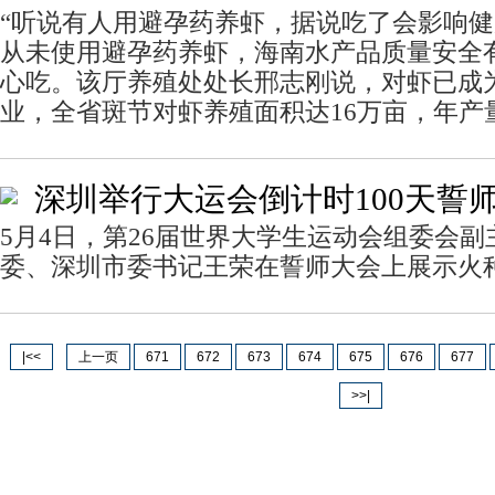
“听说有人用避孕药养虾，据说吃了会影响
从未使用避孕药养虾，海南水产品质量安全
心吃。该厅养殖处处长邢志刚说，对虾已成
业，全省斑节对虾养殖面积达16万亩，年产
深圳举行大运会倒计时100天誓
5月4日，第26届世界大学生运动会组委会
委、深圳市委书记王荣在誓师大会上展示火
|<<
上一页
671
672
673
674
675
676
677
>>|