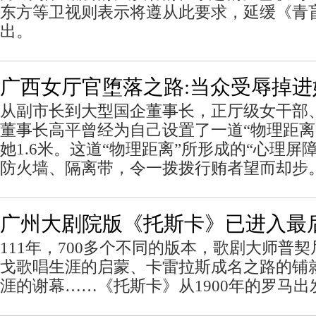
东方等卫视则表示将遵从此要求，延缓《青
出。
广西女厅官堕落之路:当众受辱掉
从副市长到大型国企董事长，正厅级女干部
董事长高平曾经为自己设置了一道“物理距离
她1.6米。这道“物理距离”所形成的“心理屏
防火墙、隔离带，令一拨拨行贿者望而却步
广州大剧院版《托斯卡》已进入最
111年，700多个不同的版本，歌剧大师普
戈歌唱生涯的启蒙、卡雷拉斯成名之路的铺
涯的谢幕……《托斯卡》从1900年的罗马