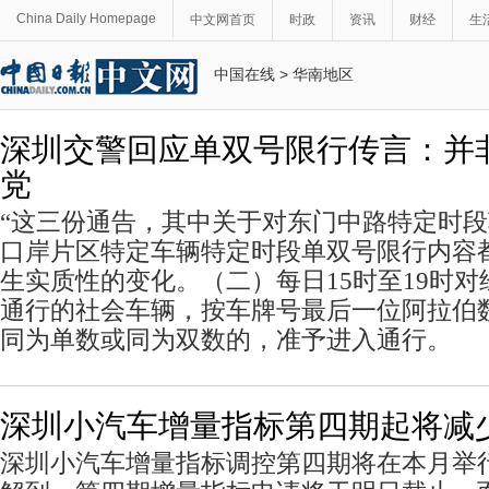
China Daily Homepage
中文网首页
时政
资讯
财经
生
中国在线
>
华南地区
深圳交警回应单双号限行传言：并
党
“这三份通告，其中关于对东门中路特定时
口岸片区特定车辆特定时段单双号限行内容
生实质性的变化。（二）每日15时至19时
通行的社会车辆，按车牌号最后一位阿拉伯
同为单数或同为双数的，准予进入通行。
深圳小汽车增量指标第四期起将减
深圳小汽车增量指标调控第四期将在本月举