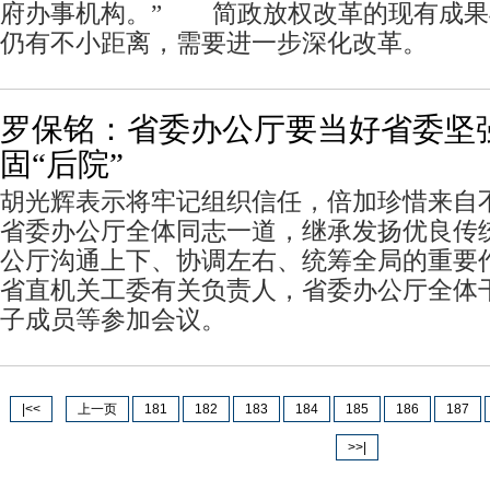
府办事机构。” 简政放权改革的现有成果
仍有不小距离，需要进一步深化改革。
罗保铭：省委办公厅要当好省委坚强
固“后院”
胡光辉表示将牢记组织信任，倍加珍惜来自
省委办公厅全体同志一道，继承发扬优良传
公厅沟通上下、协调左右、统筹全局的重要
省直机关工委有关负责人，省委办公厅全体
子成员等参加会议。
|<<
上一页
181
182
183
184
185
186
187
>>|