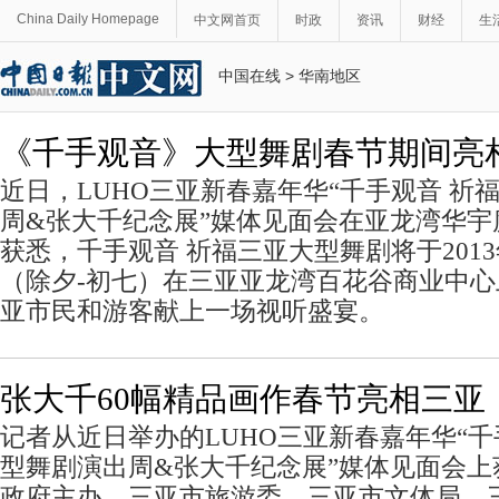
China Daily Homepage
中文网首页
时政
资讯
财经
生
中国在线
>
华南地区
《千手观音》大型舞剧春节期间亮
近日，LUHO三亚新春嘉年华“千手观音 祈
周&张大千纪念展”媒体见面会在亚龙湾华宇
获悉，千手观音 祈福三亚大型舞剧将于2013年
（除夕-初七）在三亚亚龙湾百花谷商业中
亚市民和游客献上一场视听盛宴。
张大千60幅精品画作春节亮相三亚
记者从近日举办的LUHO三亚新春嘉年华“千
型舞剧演出周&张大千纪念展”媒体见面会上
政府主办，三亚市旅游委、三亚市文体局、