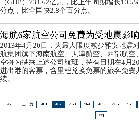
（GDP）734.62亿元，比上年同期增长10.5
分点，比全国快2.8个百分点。
海航6家航空公司免费为受地震影
2013年4月20日，为最大限度减少雅安地
航集团旗下海南航空、天津航空、西部航空
空将为搭乘上述公司航班，持有日期在4月20
进出港的客票，含里程兑换免票的旅客免费
续。
|<<
上一页
461
462
463
464
465
466
467
>>|