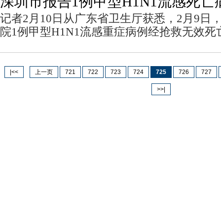
深圳市报告1例甲型H1N1流感死亡
记者2月10日从广东省卫生厅获悉，2月9日
院1例甲型H1N1流感重症病例经抢救无效死
|<<
上一页
721
722
723
724
725
726
727
>>|