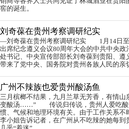
销商等各界人士共同见证了林城酒业在贵阳
窖的诞生。
刘奇葆在贵州考察调研纪实
—刘奇葆在贵州考察调研纪实 1月14日至
出席纪念遵义会议80周年大会的中共中央政
处书记、中央宣传部部长刘奇葆到贵阳、遵
带来了党中央、国务院对贵州各族人民的亲
广州不辣族也爱贵州酸汤鱼
三月槟榔不结果，九月兰草无芳香，有情山
变酸汤……” 传说归传说，贵州人爱吃酸
惯、气候和地理环境有关。由于工作关系不
李小姐告诉记者，在广州从不吃辣的她每到
几乎“着迷”。