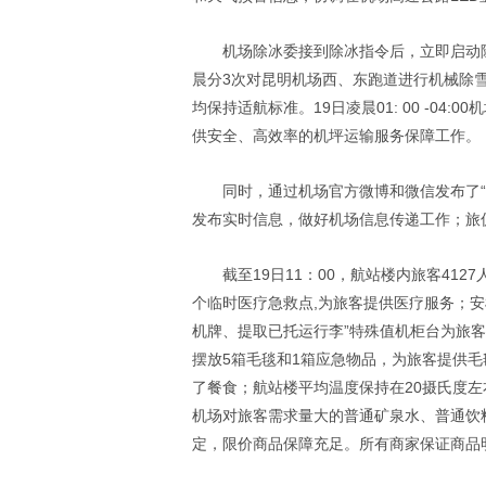
机场除冰委接到除冰指令后，立即启动
晨分3次对昆明机场西、东跑道进行机械除
均保持适航标准。19日凌晨01: 00 -0
供安全、高效率的机坪运输服务保障工作。
同时，通过机场官方微博和微信发布了
发布实时信息，做好机场信息传递工作；旅
截至19日11：00，航站楼内旅客412
个临时医疗急救点,为旅客提供医疗服务；
机牌、提取已托运行李”特殊值机柜台为旅
摆放5箱毛毯和1箱应急物品，为旅客提供
了餐食；航站楼平均温度保持在20摄氏度
机场对旅客需求量大的普通矿泉水、普通饮
定，限价商品保障充足。所有商家保证商品