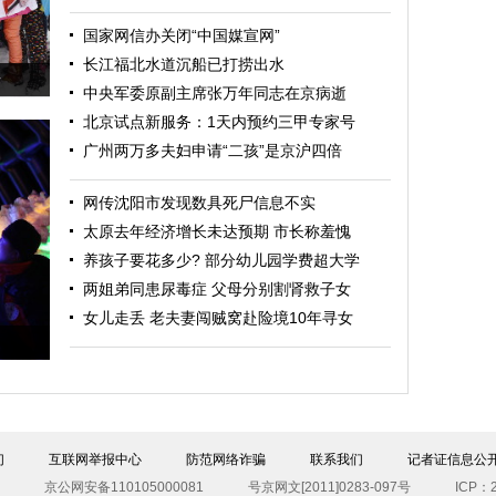
国家网信办关闭“中国媒宣网”
长江福北水道沉船已打捞出水
行
中央军委原副主席张万年同志在京病逝
北京试点新服务：1天内预约三甲专家号
广州两万多夫妇申请“二孩”是京沪四倍
网传沈阳市发现数具死尸信息不实
太原去年经济增长未达预期 市长称羞愧
养孩子要花多少? 部分幼儿园学费超大学
两姐弟同患尿毒症 父母分别割肾救子女
女儿走丢 老夫妻闯贼窝赴险境10年寻女
们
互联网举报中心
防范网络诈骗
联系我们
记者证信息公
京公网安备110105000081
号京网文[2011]0283-097号
ICP：2