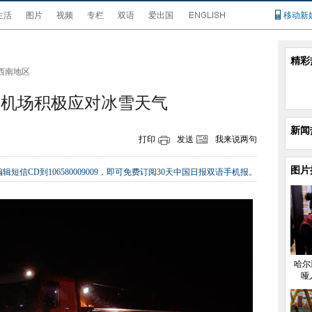
生活
图片
视频
专栏
双语
爱出国
移动新
精彩
西南地区
际机场积极应对冰雪天气
新闻
打印
发送
我来说两句
图片
辑短信CD到106580009009，即可免费订阅30天中国日报双语手机报。
哈尔
哑