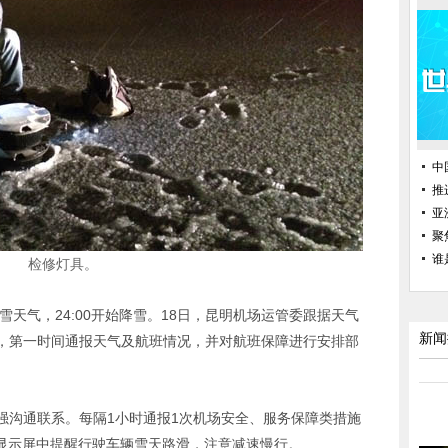
中
推
亚
聚
谁
检修灯具。
夹雪天气，24:00开始降雪。18日，昆明机场运管委跟据天气
新闻
，第一时间通报天气及航班情况，并对航班保障进行安排部
强沟通联系。每隔1小时通报1次机场安全、服务保障类措施
D显示屏中提醒行驶车辆雪天路滑，注意减速慢行。