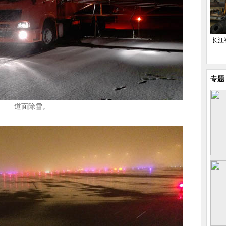
长江
专题
道面除雪。