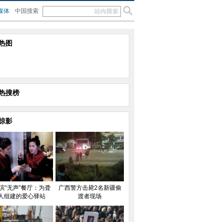
媒体
中国搜索
热图
热搜榜
掠影
滨“无声”餐厅：为聋
广西警方击毙2名新疆偷
人组建的爱心驿站
渡者现场