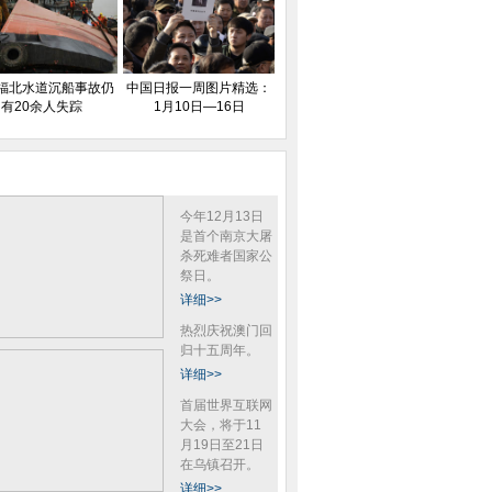
福北水道沉船事故仍
中国日报一周图片精选：
有20余人失踪
1月10日—16日
今年12月13日
是首个南京大屠
杀死难者国家公
祭日。
详细>>
热烈庆祝澳门回
归十五周年。
详细>>
首届世界互联网
大会，将于11
月19日至21日
在乌镇召开。
详细>>