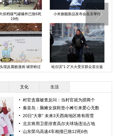
大排档煤气罐爆炸已致6死
小米旗舰新品发布会在京举行
南宁违章电动
19伤
安
头现反腐败漫画 城管称过
哈尔滨“1·2”大火受灾群众首次返
大山
于负能量
家
文化
生活
村官贪腐被查反问：当村官就为捞两个
秦皇岛：脑瘫女孩鞋垫小摊引来爱心无数
20日"大寒" 未来3天西南地区将有雨雪
北京将用卫星排查高尔夫球场违法占地
山东荣乌高速4车相撞已致12死6伤