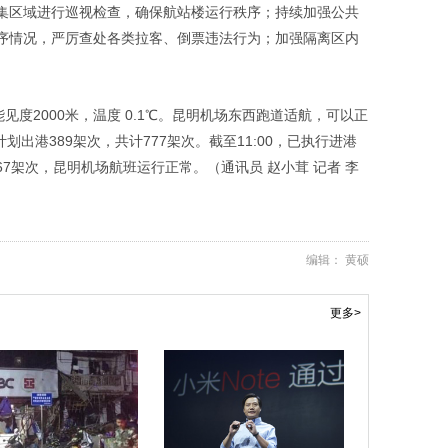
集区域进行巡视检查，确保航站楼运行秩序；持续加强公共
序情况，严厉查处各类拉客、倒票违法行为；加强隔离区内
能见度2000米，温度 0.1℃。昆明机场东西跑道适航，可以正
划出港389架次，共计777架次。截至11:00，已执行进港
冰67架次，昆明机场航班运行正常。（通讯员 赵小茸 记者 李
编辑： 黄硕
更多>