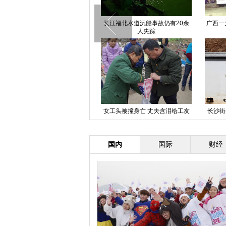
长江福北水道沉船事故仍有20余
长江福北水道沉船事故仍有20余
广西一
人失踪
人失踪
中国援非抗埃医疗队首批队员回国
女工头被撞身亡 丈夫含泪给工友
长沙街
抵渝
结薪10万
国内
国际
财经