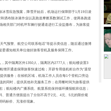
除冰雪应急预案，降雪开始后，机场运行保障部于1月19日凌
雪和洒布除冰液作业以及跑道摩擦系数测试工作，使两条跑道
4:00机场相关部门对机坪车辆行驶通道进行工业盐撒布，为旅客提
“天气预警、航空公司联系电话”等提示类信息，随后通过微博
促委通知相关单位做好旅客登机及服务保障工作。
7人，其中隔离区外1350人，隔离区内2777人；航站楼设置3
安检增开通道保障旅客快速过检；开辟专用值机柜台作为“退登
客提供服务；在候机区域，机场工作人员在每1个登机口旁边
毛毯的同时，提供其他补充服务工作；在用餐时间为旅客提供
左右；航站楼内广播系统、航显系统保持循环播报航班信息；
料、普通方便面提出了分别不高于2元、4元、5元的限价规
明码标价、无涨价现象。