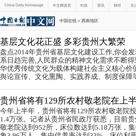
China Daily Homepage
中文网首页
时政
资讯
财经
生
中国在线
>
西南地区
基层文化花正盛 多彩贵州大繁荣
盘点2014年贵州省基层文化建设工作,你会
系日趋完善,人民群众的精神文化需求不断
华优秀传统文化为载体构建社会主义核心价
舆论宣传、文化熏陶、实践养成、制度保障
贵州省将有129所农村敬老院在上
今年上半年，贵州省将有129所农村敬老院
1.4万张。记者从贵州省民政厅获悉，目前
敬老院达到952所，床位数达到5.18万张
象3.96万人，集中供养率达到33%，床位利