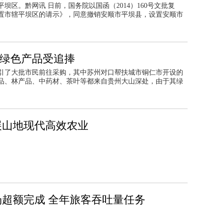
区。黔网讯 日前，国务院以国函（2014）160号文批复
置市辖平坝区的请示》，同意撤销安顺市平坝县，设置安顺市
的绿色产品受追捧
引了大批市民前往采购，其中苏州对口帮扶城市铜仁市开设的
品、林产品、中药材、茶叶等都来自贵州大山深处，由于其绿
展山地现代高效农业
超额完成 全年旅客吞吐量任务