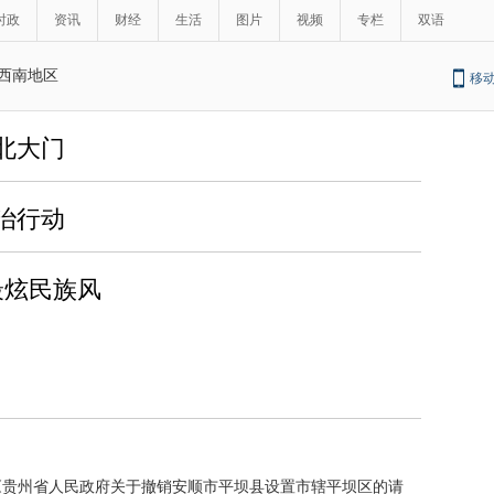
时政
资讯
财经
生活
图片
视频
专栏
双语
西南地区
移
北大门
治行动
最炫民族风
批复《贵州省人民政府关于撤销安顺市平坝县设置市辖平坝区的请