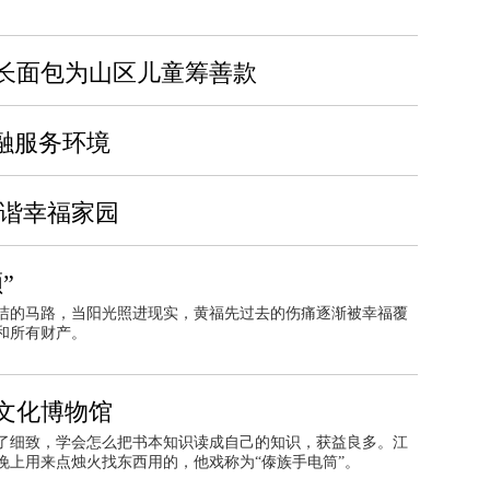
长面包为山区儿童筹善款
融服务环境
和谐幸福家园
”
洁的马路，当阳光照进现实，黄福先过去的伤痛逐渐被幸福覆
和所有财产。
文化博物馆
了细致，学会怎么把书本知识读成自己的知识，获益良多。江
晚上用来点烛火找东西用的，他戏称为“傣族手电筒”。