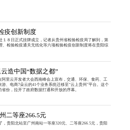
检疫创新制度
处１８日正式挂牌成立，记者从贵州省检验检疫局了解到，第
理、检验检疫通关无纸化等六项检验检疫创新制度将在贵阳综
云造中国“数据之都”
州在阿里云开发者大会西南峰会上宣布，交通、环保、食药、工
游、电商7朵云的41个业务系统迁移至“云上贵州”平台。这个
的省份，拉开了政府数据打通和开放的序幕。
二等座266.5元
贵阳北站至广州南站一等座320元、二等座266.5元，贵阳
。