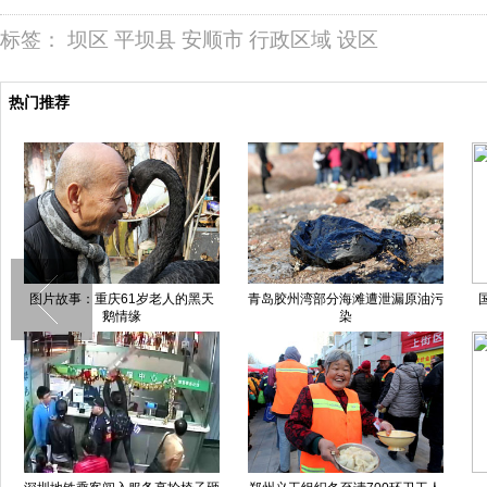
标签：
坝区
平坝县
安顺市
行政区域
设区
热门推荐
重庆“光猪跑”迎冬至
南宁惊现梅花桩迷魂阵 100米盲道
12个桩等你撞