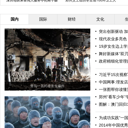
北京：自由式滑雪空中技巧世界杯
安徽一家六口铊中毒浑身疼痛 疑
遭投毒
国内
国际
财经
文化
突出创新驱动 
现代农业多亮色
19岁女生边上
舞好新媒体“双刃
政府精细化管理
习近平15次视
中国网事:理发店
青岛一居民楼发生爆炸
一张图帮你读懂
郑州“看车少年
图解：澳门回归1
为成功实践"一
2014年中国