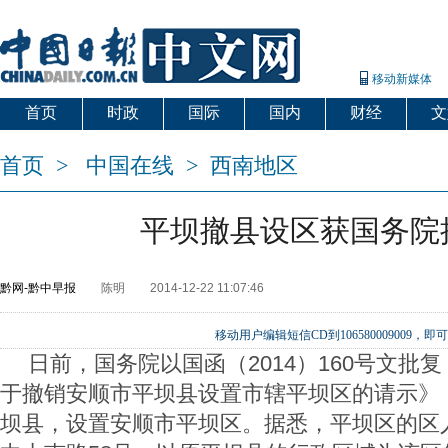
移动新媒体
首页
时政
国际
国内
财经
文
首页
>
中国在线
>
西南地区
平坝撤县设区获国务院
黔网-黔中早报
陈明
2014-12-22 11:07:46
移动用户编辑短信CD到106580009009
日前，国务院以国函（2014）160号文批
于撤销安顺市平坝县设置市辖平坝区的请示》
坝县，设置安顺市平坝区。据悉，平坝区的区