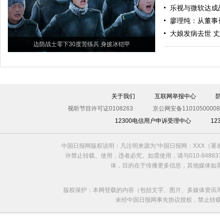
乐视与微软达成
廖理纯：从董事
大娘发病去世 
边防战士零下30度苦练兵 身披冰铠甲
关于我们
互联网举报中心
视听节目许可证0108263
京公网安备11010500008
12300电信用户申诉受理中心
1
中国日报网版权说明：凡注明来源为“中国日报网：XXX（
许禁止转载、使用，违者必究。如需使用，请与010-8488
体，目的在于传播更多信息，其他媒体如
版权保护：本网登载的内容（包括文字、图片、多媒体资讯
未经中国日报网事先协议授权，禁止转载使用。给