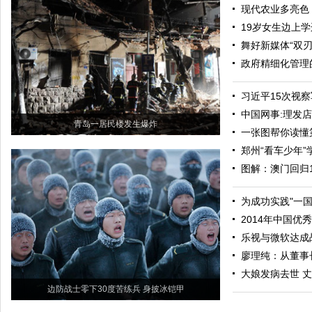
现代农业多亮色
19岁女生边上
舞好新媒体“双刃
政府精细化管理
习近平15次视
中国网事:理发店
青岛一居民楼发生爆炸
一张图帮你读懂
郑州“看车少年
图解：澳门回归1
为成功实践"一
2014年中国
乐视与微软达成
廖理纯：从董事
大娘发病去世 
边防战士零下30度苦练兵 身披冰铠甲