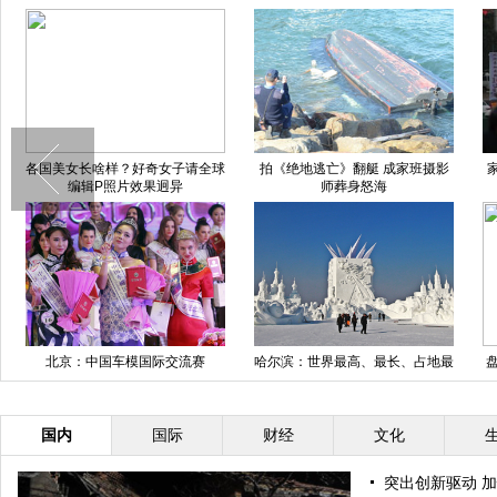
各国美女长啥样？好奇女子请全球
拍《绝地逃亡》翻艇 成家班摄影
编辑P照片效果迥异
师葬身怒海
北京：中国车模国际交流赛
哈尔滨：世界最高、最长、占地最
大的大型雪塑完工
国内
国际
财经
文化
突出创新驱动 