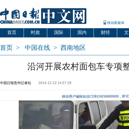
移动新媒体
首页
时政
国际
国内
财经
文
首页
>
中国在线
>
西南地区
沿河开展农村面包车专项
中国日报贵州记者站
2014-12-22 14:57:29
移动用户编辑短信CD到106580009009