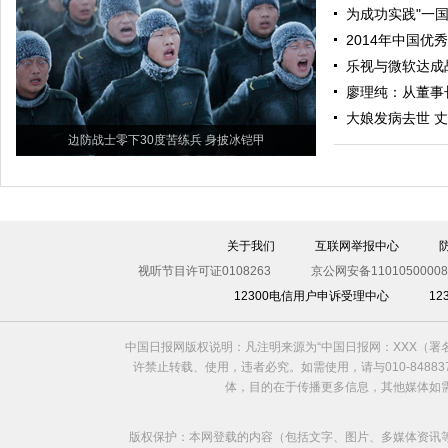
为成功实践"一
2014年中国
乐视与微软达成
廖理纯：从董事
大娘发病去世 
边防战士零下30度苦练兵 身披冰铠甲
关于我们
互联网举报中心
视听节目许可证0108263
京公网安备11010500008
12300电信用户申诉受理中心
1
中国日报网版权说明：凡注明来源为“中国日报网：XXX（
许禁止转载、使用，违者必究。如需使用，请与010-8488
体，目的在于传播更多信息，其他媒体如
版权保护：本网登载的内容（包括文字、图片、多媒体资讯