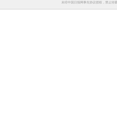
未经中国日报网事先协议授权，禁止转载使用。给