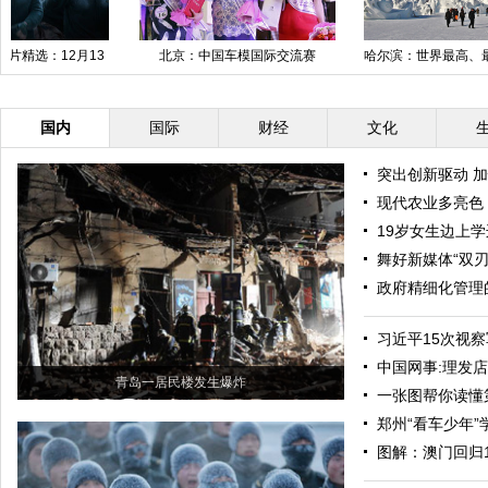
北京：中国车模国际交流赛
哈尔滨：世界最高、最长、占地最
大的大型雪塑完工
国内
国际
财经
文化
突出创新驱动 
现代农业多亮色
19岁女生边上
舞好新媒体“双刃
政府精细化管理
习近平15次视
中国网事:理发店
青岛一居民楼发生爆炸
一张图帮你读懂
郑州“看车少年
图解：澳门回归1