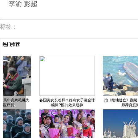
李渝 彭超
标签：
热门推荐
各国美女长啥样？好奇女子请全球
拍《绝地逃亡》翻艇 成家班摄影
编辑P照片效果迥异
师葬身怒海