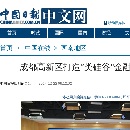
移动新媒体
首页
时政
国际
国内
财经
文
首页
>
中国在线
>
西南地区
成都高新区打造“类硅谷”金
中国日报四川记者站
2014-12-22 09:12:02
移动用户编辑短信CD到106580009009