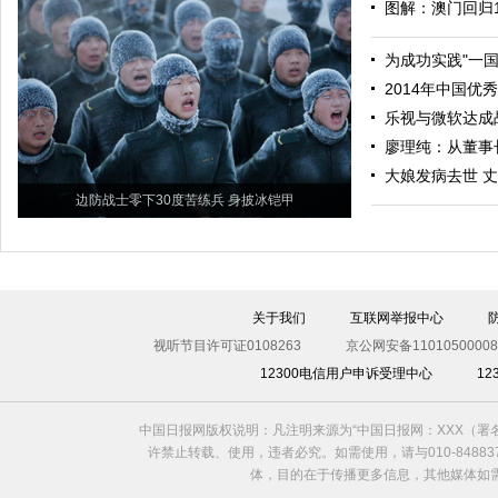
图解：澳门回归1
为成功实践"一
2014年中国
乐视与微软达成
廖理纯：从董事
大娘发病去世 
边防战士零下30度苦练兵 身披冰铠甲
关于我们
互联网举报中心
视听节目许可证0108263
京公网安备11010500008
12300电信用户申诉受理中心
1
中国日报网版权说明：凡注明来源为“中国日报网：XXX（
许禁止转载、使用，违者必究。如需使用，请与010-8488
体，目的在于传播更多信息，其他媒体如