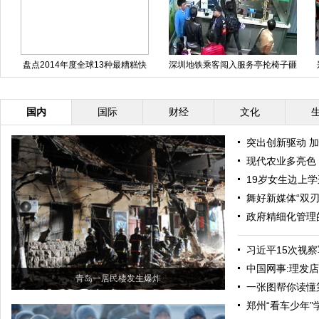
深圳地铁乘客闯入服务亭抡椅子砸
郑州义工组织冬至请700环卫工人
票务员
吃饺子
国内
国际
财经
文化
突出创新驱动 
现代农业多亮色
19岁女生边上
舞好新媒体“双刃
政府精细化管理
习近平15次视
中国网事:理发店
青岛一居民楼发生爆炸
一张图帮你读懂
郑州“看车少年