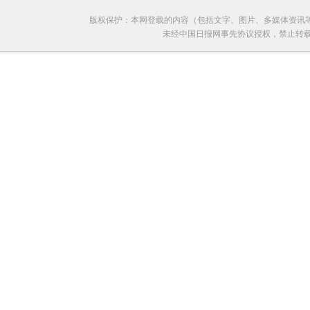
版权保护：本网登载的内容（包括文字、图片、多媒体资讯
未经中国日报网事先协议授权，禁止转载使用。给