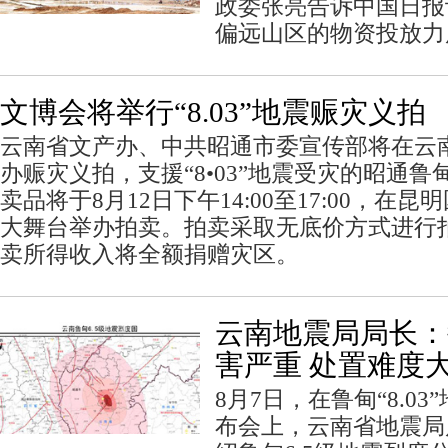
政委张亮告诉中国日报
偏远山区的物资投放力
文博会将举行“8.03”地震赈灾义拍
云南省文产办、中共昭通市委宣传部将在云南
办赈灾义拍，支援“8•03”地震受灾的昭通
卖品将于8月12日下午14:00至17:00，在
大舞台举办拍卖。拍卖采取无底价方式进行
卖所得收入将全额捐赠灾区。
云南地震局局长：
害严重 处置难度
8月7日，在鲁甸“8.0
布会上，云南省地震局