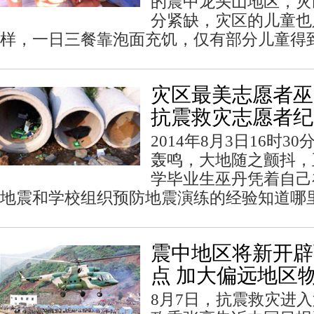
的震中龙头山地区，灾
分紧缺，灾区的儿童也
样，一日三餐靠泡面充饥，仅有部分儿童得
灾区最美志愿者巫丹
抗震救灾志愿者纪
2014年8月3日16时
轰鸣，大地随之颤抖，
学毕业生巫丹凭着自己
地震和学校组织预防地震演练的经验知道哪
震中地区将新开辟
点 加大偏远地区
8月7日，抗震救灾进