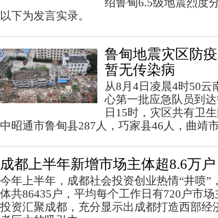
绍鲁甸6.5级地震烈度
以下为发言实录。
鲁甸地震灾区防疫
暂无传染病
从8月4日凌晨4时50
心第一批应急队员到达
日15时，灾区共有卫生
中昭通市鲁甸县287人，巧家县46人，曲靖市
成都上半年新增市场主体超8.6万户
今年上半年，成都社会投资创业热情“井喷”
体共86435户，平均每个工作日有720户市
投资汇聚成都，充分显示出成都打造西部经