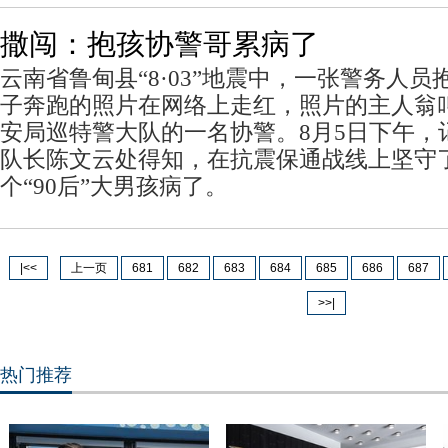
撒闯：抱孩协警哥累病了
云南省鲁甸县“8·03”地震中，一张警务人
子奔跑的照片在网络上走红，照片的主人翁
安局巡特警大队的一名协警。8月5日下午，
队长陈文云处得知，在抗震保通战线上坚守了
个“90后”大男孩病了。
|<<
上一页
681
682
683
684
685
686
687
>>|