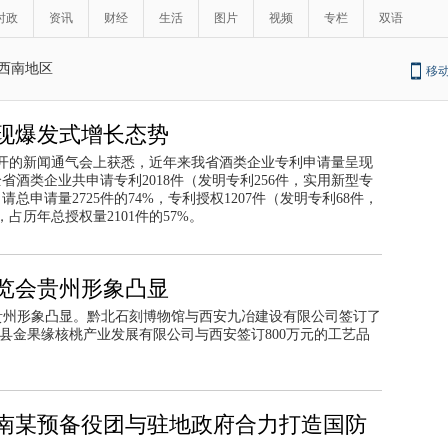
时政
资讯
财经
生活
图片
视频
专栏
双语
西南地区
移
现爆发式增长态势
召开的新闻通气会上获悉，近年来我省酒类企业专利申请量呈现
全省酒类企业共申请专利2018件（发明专利256件，实用新型专
请总申请量2725件的74%，专利授权1207件（发明专利68件，
，占历年总授权量2101件的57%。
览会贵州形象凸显
,贵州形象凸显。黔北石刻博物馆与西安九冶建设有限公司签订了
章县金果缘核桃产业发展有限公司与西安签订800万元的工艺品
南某预备役团与驻地政府合力打造国防