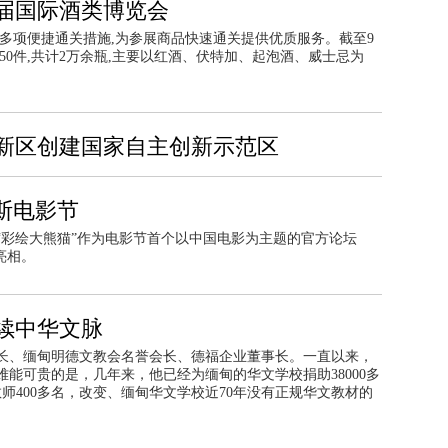
届国际酒类博览会
多项便捷通关措施,为参展商品快速通关提供优质服务。截至9
50件,共计2万余瓶,主要以红酒、伏特加、起泡酒、威士忌为
新区创建国家自主创新示范区
斯电影节
“彩绘大熊猫”作为电影节首个以中国电影为主题的官方论坛
亮相。
续中华文脉
长、缅甸明德文教会名誉会长、德福企业董事长。一直以来，
能可贵的是，几年来，他已经为缅甸的华文学校捐助38000多
师400多名，改变、缅甸华文学校近70年没有正规华文教材的