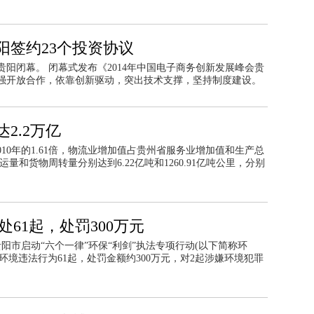
阳签约23个投资协议
贵阳闭幕。 闭幕式发布《2014年中国电子商务创新发展峰会贵
强开放合作，依靠创新驱动，突出技术支撑，坚持制度建设。
2.2万亿
2010年的1.61倍，物流业增加值占贵州省服务业增加值和生产总
货运量和货物周转量分别达到6.22亿吨和1260.91亿吨公里，分别
处61起，处罚300万元
阳市启动“六个一律”环保“利剑”执法专项行动(以下简称环
处环境违法行为61起，处罚金额约300万元，对2起涉嫌环境犯罪