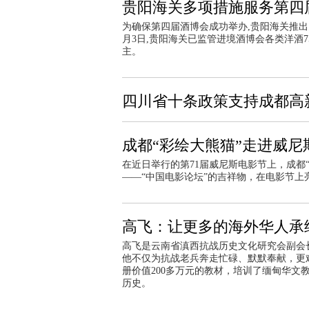
贵阳海关多项措施服务第四
为确保第四届酒博会成功举办,贵阳海关推出
月3日,贵阳海关已监管进境酒博会各类洋酒7
主。
四川省十条政策支持成都高
成都“彩绘大熊猫”走进威尼
在近日举行的第71届威尼斯电影节上，成都
——“中国电影论坛”的吉祥物，在电影节上
高飞：让更多的海外华人承
高飞是云南省滇西抗战历史文化研究会副会
他不仅为抗战老兵奔走忙碌、默默奉献，更难
册价值200多万元的教材，培训了缅甸华文教
历史。