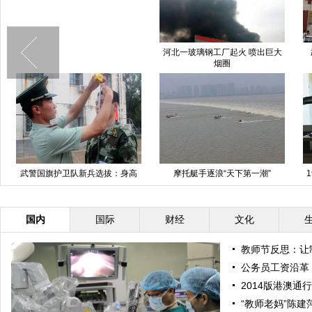
河北一玻璃钢工厂起火 喷出巨大
烟圈
武警国旗护卫队新兵选拔：身高
摩托艇手逐浪“天下第一潮”
1.8米以上
国内
国际
财经
文化
教师节反思：让
公务员工资沿革
2014版港澳通
“教师老妈”陈建