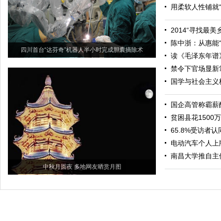
用柔软人性铺就“
2014“寻找最
陈中浙：从惠能
四川首台“达芬奇”机器人半小时完成胆囊摘除术
读《毛泽东年谱
禁令下官场显新
国学与社会主义
国企高管称霸薪
贫困县花1500
65.8%受访者
电动汽车个人上
南昌大学推自主
中秋月圆夜 多地网友晒赏月图