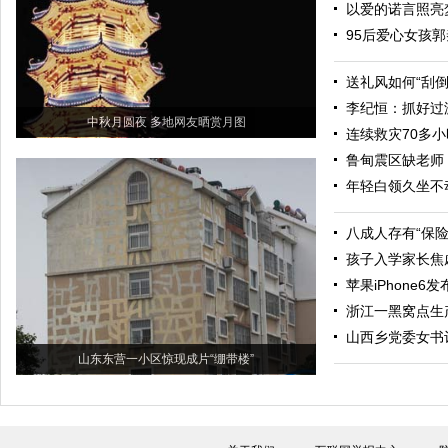
以爱的诺言照亮
95后爱心女孩郭
送礼风如何“刮倒
李纪恒：抓好过
中秋月圆夜 多地网友晒赏月图
连续救灾70多小
鲁甸震区缺老师
年轻白领久坐不
八成人存有“保
孩子入学家长焦
苹果iPhone
浙江一黑窝点生产
山西乡党委女书
山东东营一小区惊现成片“绷带楼”