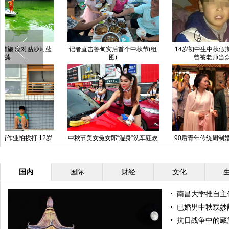
四川遂宁罐车穿住户大门 被巨石
西里奇美网夺冠
网
压扁车头
世界最大的百合月饼亮相甘肃兰州
女司机撞人不愿下车 与路人对骂
引数百人围观
国内
国际
财经
文化
南昌大学推自主
已婚男中秋载妙
抗日战争中的藏