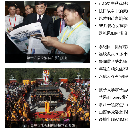
已婚男中秋载妙
抗日战争中的藏
以爱的诺言照亮
95后爱心女孩郭
送礼风如何“刮倒
李纪恒：抓好过
连续救灾70多小
第十八届投洽会在厦门开幕
鲁甸震区缺老师
年轻白领久坐不
八成人存有“保
孩子入学家长焦
苹果iPhone
浙江一黑窝点生产
山西乡党委女书
多地出现W3M9
北京：天开寺佛舍利观瞻馆正式揭牌