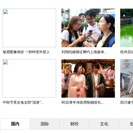
皱眉图像倒挂 一秒钟变外星人
刘翔结婚领证爽约上海媒体...
杭州启动
中秋节美女兔女郎“湿身”...
90后青年传统周制婚前礼...
四川遂宁
国内
国际
财经
文化