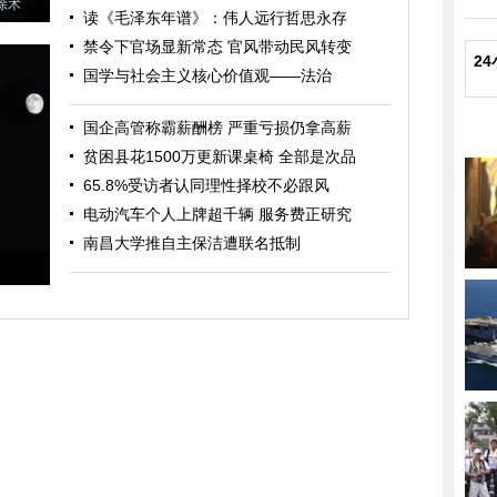
除术
读《毛泽东年谱》：伟人远行哲思永存
禁令下官场显新常态 官风带动民风转变
2
国学与社会主义核心价值观——法治
国企高管称霸薪酬榜 严重亏损仍拿高薪
贫困县花1500万更新课桌椅 全部是次品
65.8%受访者认同理性择校不必跟风
电动汽车个人上牌超千辆 服务费正研究
南昌大学推自主保洁遭联名抵制