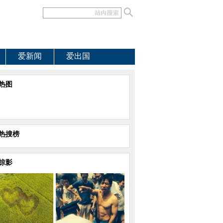
爱新闻
爱出国
热图
热搜榜
掠影