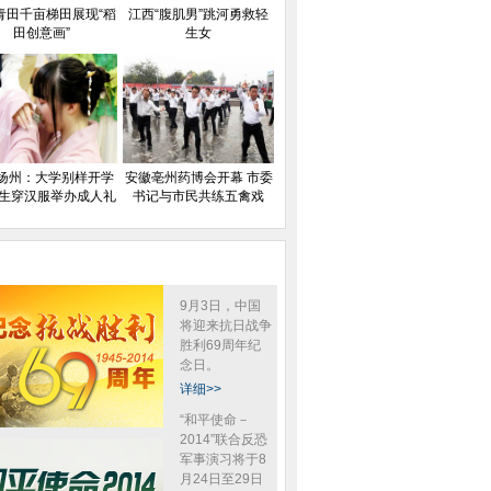
青田千亩梯田展现“稻
江西“腹肌男”跳河勇救轻
田创意画”
生女
扬州：大学别样开学
安徽亳州药博会开幕 市委
新生穿汉服举办成人礼
书记与市民共练五禽戏
9月3日，中国
收藏明清古秤 最重
将迎来抗日战争
9000公斤
胜利69周年纪
念日。
详细>>
“和平使命－
2014”联合反恐
军事演习将于8
河北一玻璃钢工厂起火 喷出巨大
武汉某医院发生火
月24日至29日
烟圈