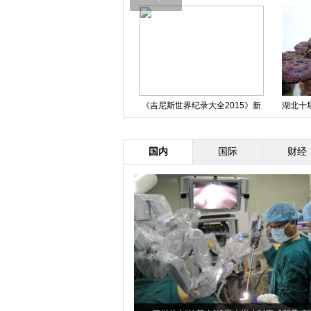
广西北海银滩数百米烧烤场被拆
《吉尼斯世界纪录大全2015》新
湖北十
奇纪录集锦
国内
国际
财经