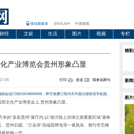
移动新媒体
中国搜索
财经
文娱
生活
图片
视频
专栏
精彩
文化产业博览会贵州形象凸显
17:45
打印
发送
我来说两句
新闻
辑短信CD到106580009009，即可免费订阅30天中国日报双语手机报。
图片
西部文化产业博览会上,贵州形象凸显。
米的“多彩贵州”展厅内,以“南方陆上丝绸之路重要区域”著称
玉石、思州石砚、“兰朵诗”高端苗绣包等一展风采。都匀市艺峰
就被抢购一空。