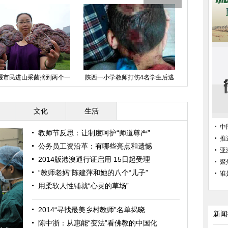
堰市民进山采菌摘到两个一
陕西一小学教师打伤4名学生后逃
武警国旗护
斤多重大灵芝
逸
1
文化
生活
中
教师节反思：让制度呵护“师道尊严”
推
公务员工资沿革：有哪些亮点和遗憾
亚
2014版港澳通行证启用 15日起受理
聚
“教师老妈”陈建萍和她的八个“儿子”
谁
用柔软人性铺就“心灵的草场”
2014“寻找最美乡村教师”名单揭晓
新闻
陈中浙：从惠能“变法”看佛教的中国化