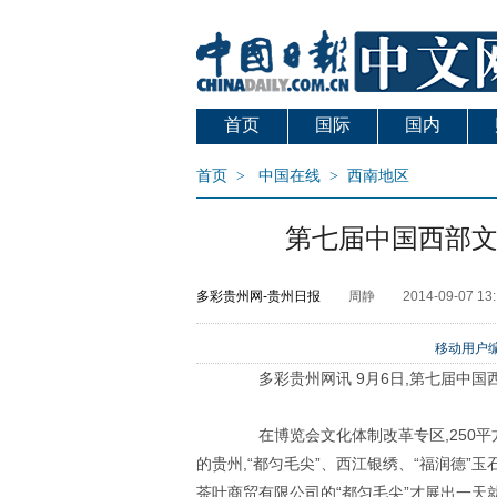
首页
国际
国内
首页
>
中国在线
>
西南地区
第七届中国西部
多彩贵州网-贵州日报
周静
2014-09-07 13:
移动用户编
多彩贵州网讯 9月6日,第七届中国
在博览会文化体制改革专区,250平方
的贵州,“都匀毛尖”、西江银绣、“福润德”
茶叶商贸有限公司的“都匀毛尖”才展出一天