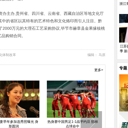
浙江
办主办,贵州省、四川省、云南省、西藏自治区等地文化厅
入其中的省区以其特有的艺术特色和文化烙印而引人注目。黔
2000万元的大理石工艺采购协议,毕节市赫章县金果缘核桃
艺品购销合同。
江苏
季 
化体制改革
编辑： 马原
专题
更多>
内蒙古一人士
约能称
妻早年参加选秀照曝光 身
热身赛中国男足1-1战平约旦 郜林
形圆润
点球命中