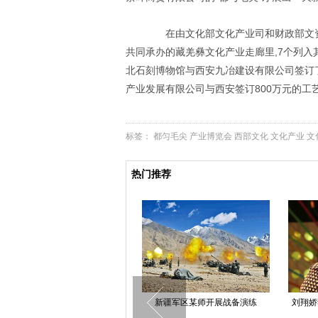
在由文化部文化产业司和财政部文资
共同承办的藏羌彝文化产业走廊里,7个列
北石刻博物馆与西安九冶建设有限公司签订了
产业发展有限公司与西安签订800万元的工
标签：
都匀毛尖
产业博览会
西部文化
文化产业
文
热门推荐
江苏扬州：大学别样开学季 新生
新疆军区某师开展战备演练
刘翔娇
穿汉服举办成人礼