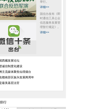
举行。
详细>>
国信办发布《即
时通信工具公众
信息服务发展管
理暂行规定》。
详细>>
卫队新兵选拔：身高
摩托艇手逐浪“天下第一潮”
19岁少年救同伴溺
.8米以上
否认
国西藏发展论坛
进诚信制度化建设
洲主流媒体聚焦仙境烟台
焦赣南苏区振兴发展两周年
是最美基层法官
排行