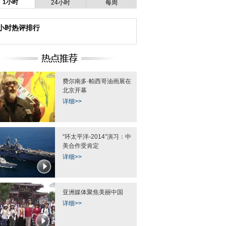
1小时
24小时
每周
4小时热评排行
费尔南多·帕西哥油画展在
北京开幕
详细>>
“环太平洋-2014”演习：中
美合作受肯定
详细>>
亚洲媒体聚焦美丽中国
详细>>