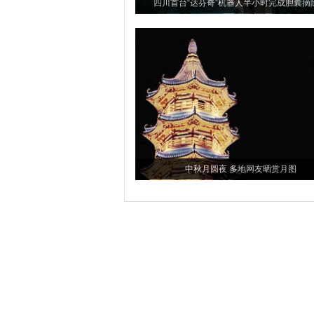
四川首台“达芬奇”机器人半小时完成胆囊摘
中秋月圆夜 多地网友晒赏月图