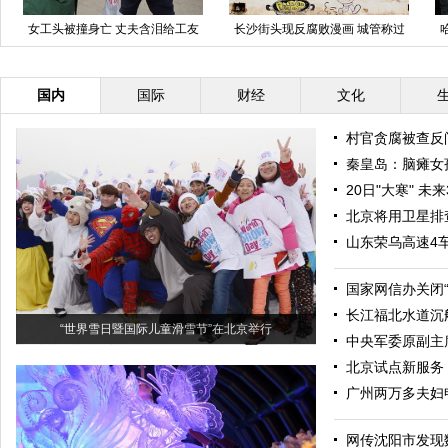
女工头被撞身亡 丈夫含泪给工友
长沙街头现反腐败漫画 城管称过
结薪10万
于负能量
国内
国际
财经
文化
村官贪腐被查反
秦皇岛：脑瘫女
20日"大寒" 
北京将用卫星排
山东荣乌高速4车
国家网信办关闭“
长江福北水道沉
“世界雪日暨国际儿童滑雪节”在北京举行
中央军委原副主
北京试点新服务
广州两万多夫妇
网传沈阳市发现