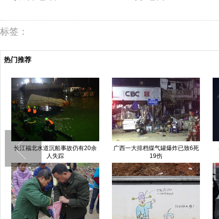
标签：
热门推荐
长江福北水道沉船事故仍有20余
广西一大排档煤气罐爆炸已致6死
人失踪
19伤