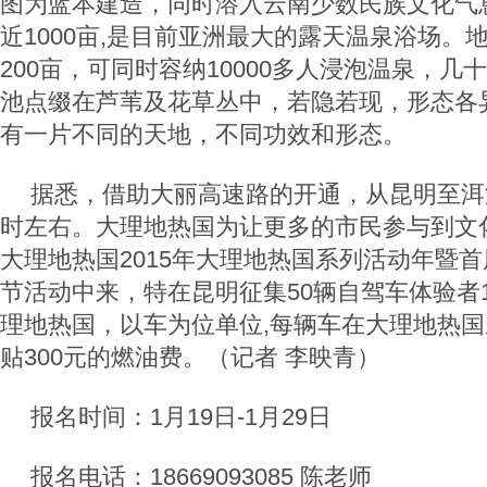
图为蓝本建造，同时溶入云南少数民族文化气
近1000亩,是目前亚洲最大的露天温泉浴场。
200亩，可同时容纳10000多人浸泡温泉，
池点缀在芦苇及花草丛中，若隐若现，形态各
有一片不同的天地，不同功效和形态。
据悉，借助大丽高速路的开通，从昆明至洱
时左右。大理地热国为让更多的市民参与到文
大理地热国2015年大理地热国系列活动年暨
节活动中来，特在昆明征集50辆自驾车体验者
理地热国，以车为位单位,每辆车在大理地热
贴300元的燃油费。（记者 李映青）
报名时间：1月19日-1月29日
报名电话：18669093085 陈老师