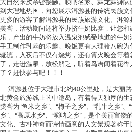
大自然来次亲密接触。唢呐名家、舞龙舞狮队
到大理地热国，向您展示洱源县的传统民族文
更多的游客了解洱源县的民族旅游文化。洱源县
美誉，活动期间还将举办挤牛奶比赛，让您和
乐，产出的牛奶将放入温泉池感受地道的牛奶
手工制作乳扇的乐趣。晚饭更有大理猪八碗为
辘辘，入夜后不仅有烧烤，还有篝火晚会等着
了，走进温泉，放松解乏，听着鸟语闻着花香
了？赶快参与吧！！！
洱源县位于大理市北约40公里处，是大丽
北黄金旅游线上的中途岛，有着得天独厚的生
赞誉为“鱼米之乡”、“梅子之乡”、“乳牛之乡”、
乡”、“高原水乡”、“唢呐之乡”，是个美丽富
文化、古朴神奇而诗情画意的人文景观著称于