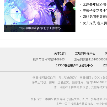
太原去年经济增
养孩子要花多少
两姐弟同患尿毒
女儿走丢 老夫
“国际冰雕邀请赛”在北京工体举办
关于我们
互联网举报中心
视听节目许可证0108263
京公网安备11010500008
12300电信用户申诉受理中心
1
中国日报网版权说明：凡注明来源为“中国日报网：XXX（
许禁止转载、使用，违者必究。如需使用，请与010-8488
体，目的在于传播更多信息，其他媒体如
版权保护：本网登载的内容（包括文字、图片、多媒体资讯
未经中国日报网事先协议授权，禁止转载使用。给