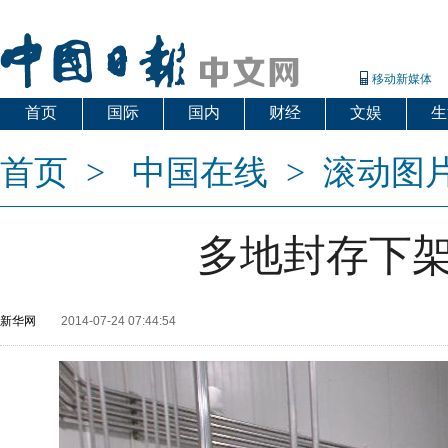
移动新媒体
首页
国际
国内
财经
文娱
生
首页
>
中国在线
>
滚动图
多地封存下架
新华网
2014-07-24 07:44:54