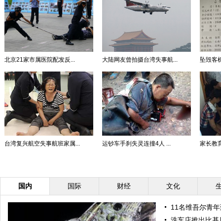
北京21家市属医院配发反...
大陆网友曾拍摄台湾失事航...
坠毁客机
台湾复兴航空失事航班家属...
运钞车手刹失灵连撞4人 ...
家长教育
国内
国际
财经
文化
11名维吾尔青
洗车店推出比基