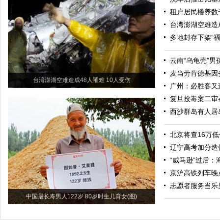
租户居民楼养数
台湾澎湖空难造成
多地封存下架“
云南“乌龟壳”
麦当劳肯德基因
台湾澎湖空难造成48人罹难 10人受伤
广州：必胜客又查
复旦投毒案二审
西沙群岛有人居
北京将查16万
辽宁高考加分造
“威马逊”过后
京沪高铁列车晚
志愿者服务当乐
中国最长寿男人122岁 80岁时生儿育女(图)